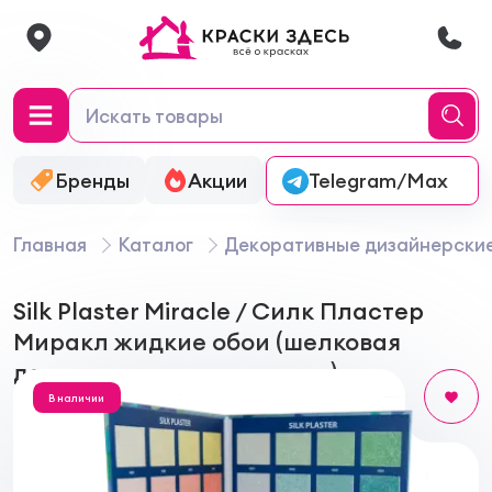
Бренды
Акции
Онлайн-колеровка
Telegram/Max
Главная
Каталог
Декоративные дизайнерски
Silk Plaster Miracle / Силк Пластер
Миракл жидкие обои (шелковая
декоративная штукатурка)
В наличии