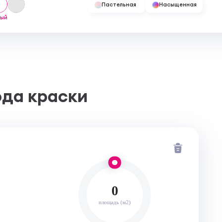
пературе + 20°C и относительной
Пастельная
Насыщенная
лый
 от +5°С до +25°С;
машинным способом универсальными
обом по веерам Monicolor, NCS и RAL;
ода краски
0
площадь (м2)