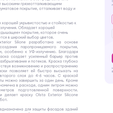
т высокими грязеотталкивающими
уматовое покрытие, отталкивает воду и
 хорошей укрывистостью и стойкостью к
излучения. Обладает хорошей
«дышащее» покрытие, которое очень
тся в широкий выбор цветов.
terior Silione разработана на основе
создания паропроницаемого покрытия,
м, особенно к УФ-излучению. Благодаря
аска создает усиленный барьер против
 разбрызгивания и потеков. Краска глубоко
ятствуя возникновению и распространению
раски позволяет ей быстро высыхать на
 второго слоя до 4-6 часов. С краской
боты можно завершить за один день. Кроме
ономична в расходе, одним литром можно
метров подготовленной поверхности.
делает краску Olsta Exterior Siliсone
бот.
предназначена для защиты фасадов зданий