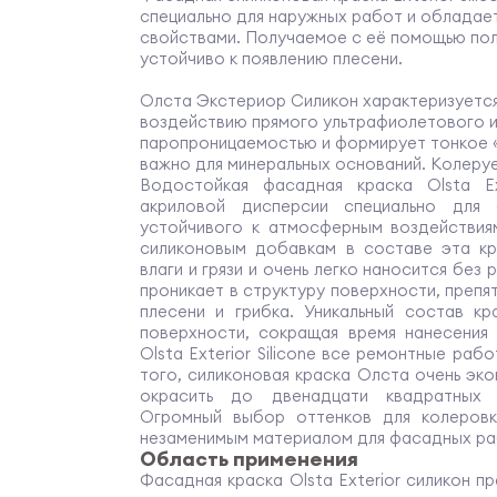
специально для наружных работ и обладае
свойствами. Получаемое с её помощью пол
устойчиво к появлению плесени.
Олста Экстериор Силикон характеризуется
воздействию прямого ультрафиолетового 
паропроницаемостью и формирует тонкое 
важно для минеральных оснований. Колеруе
Водостойкая фасадная краска Olsta Ex
акриловой дисперсии специально для 
устойчивого к атмосферным воздействия
силиконовым добавкам в составе эта кр
влаги и грязи и очень легко наносится без
проникает в структуру поверхности, преп
плесени и грибка. Уникальный состав к
поверхности, сокращая время нанесения
Olsta Exterior Siliсone все ремонтные ра
того, силиконовая краска Олста очень эк
окрасить до двенадцати квадратных 
Огромный выбор оттенков для колеровки 
незаменимым материалом для фасадных ра
Область применения
Фасадная краска Olsta Exterior силикон 