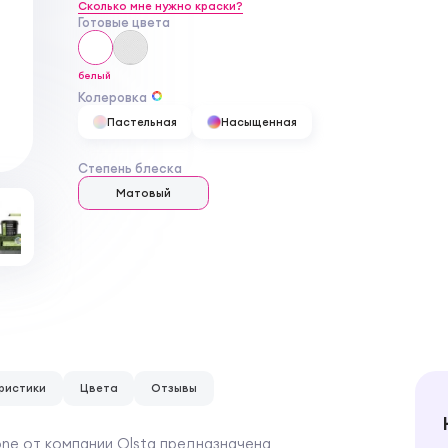
Сколько мне нужно краски?
Готовые цвета
белый
Колеровка
Пастельная
Насыщенная
Степень блеска
Матовый
ристики
Цвета
Отзывы
сone от компании Olsta предназначена