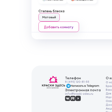
Степень блеска
Матовый
Добавить комнату
Телефон
О 
8 (495) 120-81-55
О н
Написать в Telegram
Бре
Электронная почта
Вак
Для
info@kraski-zdes.ru
Маг
Опл
Дос
Акц