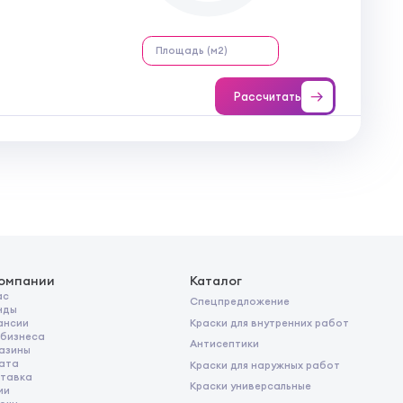
Рассчитать
компании
Каталог
ас
Спецпредложение
нды
Краски для внутренних работ
ансии
 бизнеса
Антисептики
азины
ата
Краски для наружных работ
тавка
Краски универсальные
ии