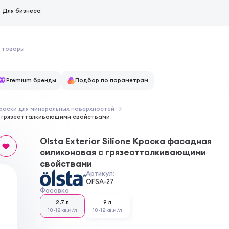
Для бизнеса
Premium бренды
Подбор по параметрам
раски для минеральных поверхностей
я с грязеотталкивающими свойствами
Olsta Exterior Silione Краска фасадная
силиконовая с грязеотталкивающими
свойствами
Артикул:
OFSA-27
Фасовка
2.7 л
9 л
10-12 кв.м/л
10-12 кв.м/л