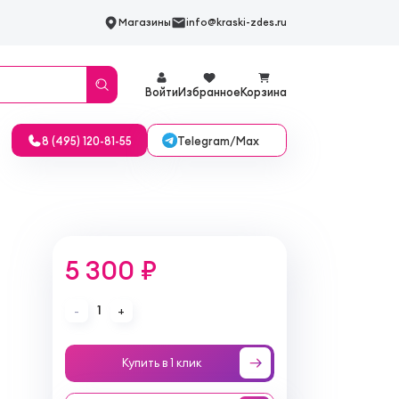
Магазины
info@kraski-zdes.ru
Войти
Избранное
Корзина
Telegram/Max
8 (495) 120-81-55
5 300 ₽
1
-
+
Купить в 1 клик