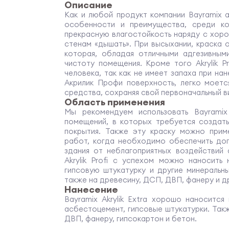
Описание
Как и любой продукт компании Bayramix ак
особенности и преимущества, среди к
прекрасную влагостойкость наряду с хор
стенам «дышать». При высыхании, краска 
которая, обладая отличными адгезивным
чистоту помещения. Кроме того Akrylik P
человека, так как не имеет запаха при на
Акрилик Профи поверхность, легко моет
средства, сохраняя свой первоначальный в
Область применения
Мы рекомендуем использовать Bayramix 
помещений, в которых требуется создат
покрытия. Также эту краску можно прим
работ, когда необходимо обеспечить до
здания от неблагоприятных воздействий
Akrylik Profi с успехом можно наносить
гипсовую штукатурку и другие минеральн
также на древесину, ДСП, ДВП, фанеру и д
Нанесение
Bayramix Akrylik Extra хорошо наносится
асбестоцемент, гипсовые штукатурки. Так
ДВП, фанеру, гипсокартон и бетон.