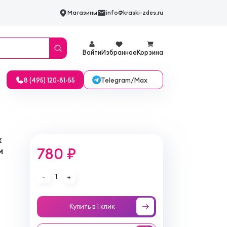
Магазины
info@kraski-zdes.ru
Войти
Избранное
Корзина
Telegram/Max
8 (495) 120-81-55
х
780 ₽
м
1
-
+
Купить в 1 клик