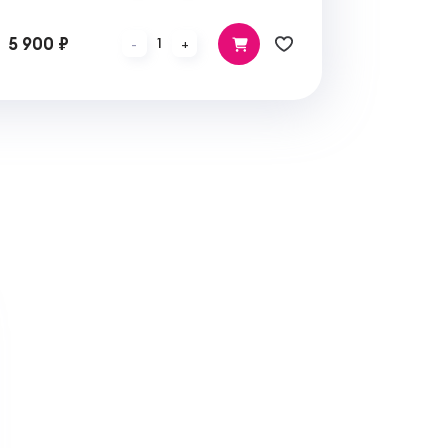
5 900 ₽
1
-
+