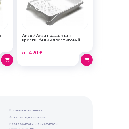
к
Anza / Анза поддон для
Anza Go / Анз
краски, белый пластиковый
плоская уни
синтетическ
от 420 ₽
от 270 ₽
Готовые шпатлевки
Затирки, сухие смеси
Растворители и очистители,
спецсредства