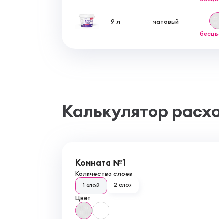
9 л
матовый
бесцв
Калькулятор расх
Комната №1
Количество слоев
2 слоя
1 слой
Цвет