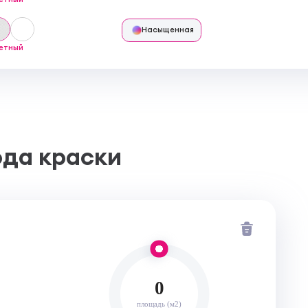
Насыщенная
етный
ода краски
0
площадь (м2)