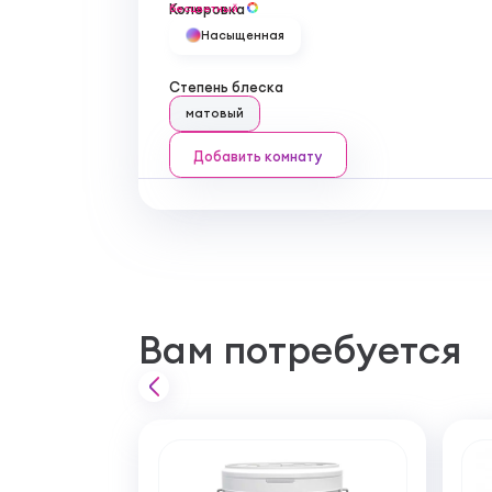
Колеровка
бесцветный
Насыщенная
Степень блеска
матовый
Добавить комнату
Вам потребуется