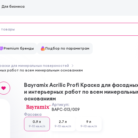
Для бизнеса
Premium бренды
Подбор по параметрам
раски для минеральных поверхностей
ьерных работ по всем минеральным основаниям
Bayramix Acrilic Profi Краска для фасадны
и интерьерных работ по всем минеральны
основаниям
Артикул:
BAPC-013/009
Фасовка
0.9 л
2.7 л
9 л
9-10 кв.м/л
9-10 кв.м/л
9-10 кв.м/л