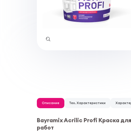
Описание
Тех. Характеристики
Характе
Bayramix Acrilic Profi Краска д
работ