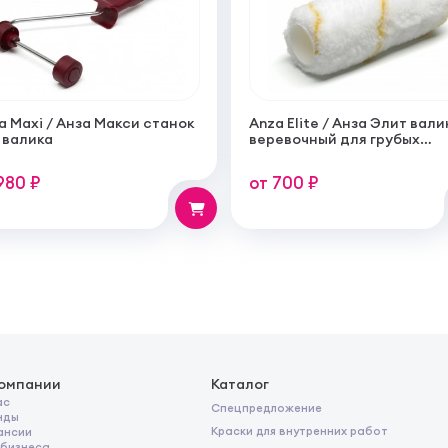
a Maxi / Анза Макси станок
Anza Elite / Анза Элит вали
 валика
веревочный для грубых
поверхностей
980 ₽
от 700 ₽
компании
Каталог
ас
Спецпредложение
нды
Краски для внутренних работ
ансии
 бизнеса