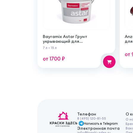
Bayramix Astar Грунт
Anz
укрывающий для
для
выравнивания цвета
7 л
•
15 л
универсальный
от 
от 1700 ₽
Телефон
О 
8 (495) 120-81-55
О н
Написать в Telegram
Бре
Электронная почта
Вак
Для
info@kraski-zdes.ru