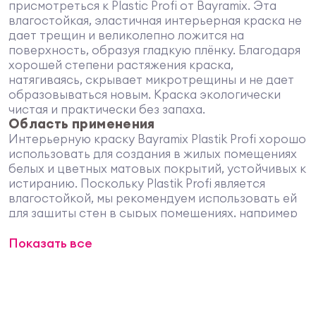
присмотреться к Plastic Profi от Bayramix. Эта
влагостойкая, эластичная интерьерная краска не
дает трещин и великолепно ложится на
поверхность, образуя гладкую плёнку. Благодаря
хорошей степени растяжения краска,
натягиваясь, скрывает микротрещины и не дает
образовываться новым. Краска экологически
чистая и практически без запаха.
Область применения
Интерьерную краску Bayramix Plastik Profi хорошо
использовать для создания в жилых помещениях
белых и цветных матовых покрытий, устойчивых к
истиранию. Поскольку Plastik Profi является
влагостойкой, мы рекомендуем использовать ей
для защиты стен в сырых помещениях, например
подвалах, а также ванных комнатах. Краска
Показать все
наносится на любые, пригодные для
дисперсионных красок поверхности, и
предназначена для окраски бетонных,
асбестоцементных, кирпичных оштукатуренных,
гипсокартонных, деревянных стен и потолков