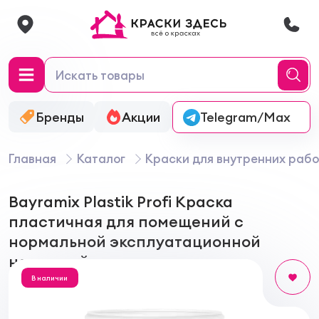
Бренды
Акции
Онлайн-колеровка
Telegram/Max
Главная
Каталог
Краски для внутренних рабо
Bayramix Plastik Profi Краска
пластичная для помещений с
нормальной эксплуатационной
нагрузкой
В наличии