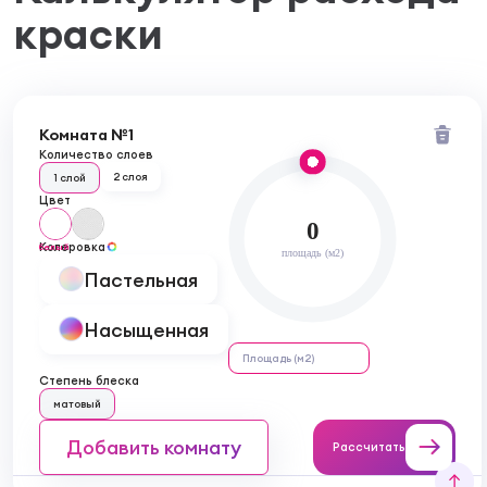
краски
Комната №1
Количество слоев
2 слоя
1 слой
Цвет
0
Колеровка
белый
площадь (м2)
Пастельная
Насыщенная
Степень блеска
матовый
Добавить комнату
Рассчитать