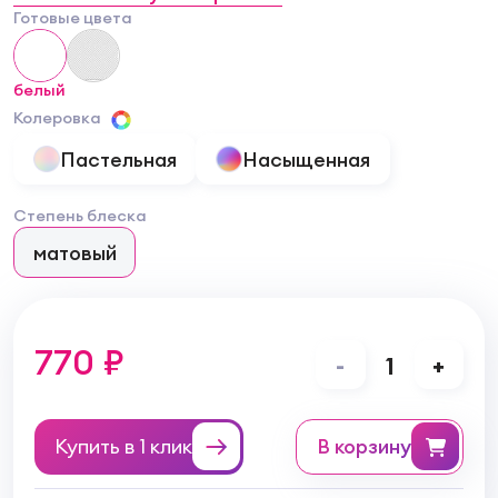
Готовые цвета
белый
Колеровка
Пастельная
Насыщенная
Степень блеска
матовый
770 ₽
-
1
+
Купить в 1 клик
в корзину