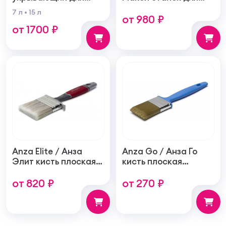
выравнивания цвета
валика
7 л
•
15 л
от 980 ₽
универсальный
от 1700 ₽
Anza Elite / Анза
Anza Go / Анза Го
Элит кисть плоская
кисть плоская
универсальная
универсальная,
от 820 ₽
от 270 ₽
синтетическая,
синтетическая
прорезиненная
ручка