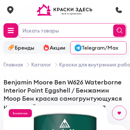
Бренды
Акции
Онлайн-колеровка
Telegram/Max
Главная
Каталог
Краски для внутренних рабо
Benjamin Moore Ben W626 Waterborne
Interior Paint Eggshell / Бенжамин
Моор Бен краска самогрунтующуяся
на водной основе, полуматовая
В наличии