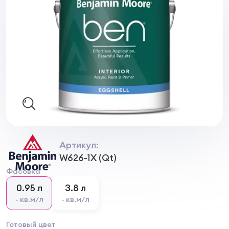
Артикул:
W626-1Х (Qt)
Фасовка
0.95 л
3.8 л
- кв.м/л
- кв.м/л
Готовый цвет