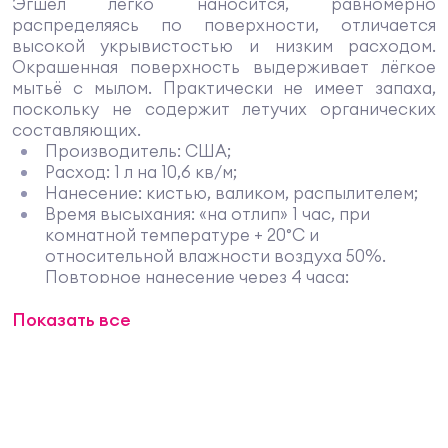
Эгшел легко наносится, равномерно
распределяясь по поверхности, отличается
высокой укрывистостью и низким расходом.
Окрашенная поверхность выдерживает лёгкое
мытьё с мылом. Практически не имеет запаха,
поскольку не содержит летучих органических
составляющих.
Производитель: США;
Расход: 1 л на 10,6 кв/м;
Нанесение: кистью, валиком, распылителем;
Время высыхания: «на отлип» 1 час, при
комнатной температуре + 20°C и
относительной влажности воздуха 50%.
Повторное нанесение через 4 часа;
Рекомендуется наносить при температуре от
Показать все
+10°С до +32°С;
Цвет: белый, полуматовый, колеруется
водорастворимыми колорантами Gennex по
каталогу Benjamin Moore;
Чистящий растворитель: вода;
Разбавление: не требуется.
Описание