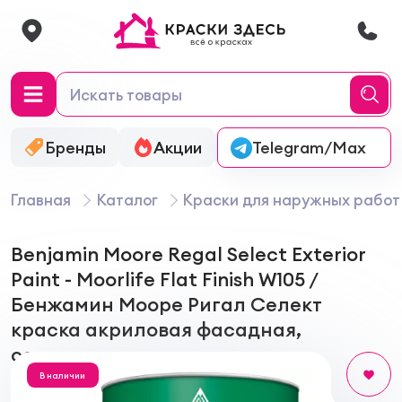
Бренды
Акции
Онлайн-колеровка
Telegram/Max
Главная
Каталог
Краски для наружных работ
Benjamin Moore Regal Select Exterior
Paint - Moorlife Flat Finish W105 /
Бенжамин Мооре Ригал Селект
краска акриловая фасадная,
совершенно матовая
В наличии