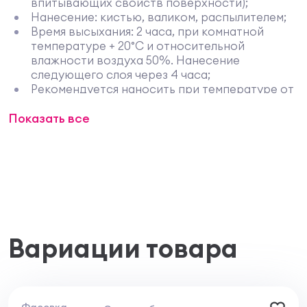
впитывающих свойств поверхности);
Нанесение: кистью, валиком, распылителем;
Время высыхания: 2 часа, при комнатной
температуре + 20°C и относительной
влажности воздуха 50%. Нанесение
следующего слоя через 4 часа;
Рекомендуется наносить при температуре от
+4,4°С до +32°С;
Показать все
Цвет: белый, матовый, колеруется
водорастворимыми колорантами Gennex;
Чистящий растворитель: вода;
Разбавление: не требуется.
Описание
Фасадная краска Exterior Paint Moorlife Flat Finish
W105 создана на основе 100% акриловой
дисперсии и модифицирована алкидом с
применением нанотехнологий, что позволяет
Вариации товара
значительно улучшить малярно-технические
свойства. Новейшая запатентованная технология
обеспечивает краске непревзойденную адгезию,
особенно на поверхностях, пачкающих меловыми
пятнами, поэтому Moorlife Flat Finish W105
Фасовка