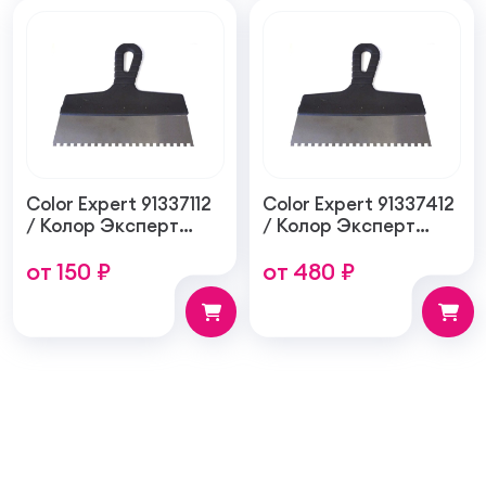
Color Expert 91337112
Color Expert 91337412
/ Колор Эксперт
/ Колор Эксперт
шпатель
шпатель
от 150 ₽
от 480 ₽
пластиковый
пластиковый
зубчатый для
зубчатый для
нанесения клея
нанесения клея