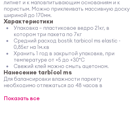
липнет и к маловпитывающим основаниям и к
пористым. Можно приклеивать массивную доску
шириной до 170мм.
Характеристики
Упаковка – пластиковое ведро 21кг, в
котором три пакета по 7кг
Средний расход bostik tarbicol ms elastic -
0,85кг на 1м.кв
Хранить 1 год в закрытой упаковке, при
температуре от +5 до +30°C
Свежий клей можно смыть ацетоном.
Нанесение tarbicol ms
Для балансировки влажности паркету
необходимо отлежаться до 48 часов в
помещении, где он будет использован.
Показать все
Наносится tarbicol ms elastic гребенчатым
шпателем на твердое, сухое и чистое основание.
Рабочее время 40 минут. Зазор по периметру
стены необходим 8мм. На больших площадях
рассчитывается, как 0,15% от ширины