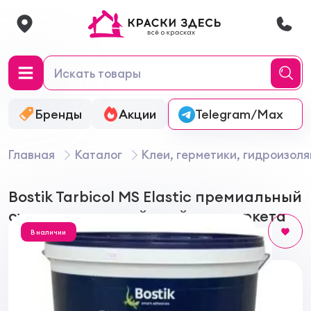
Бренды
Акции
Онлайн-колеровка
Telegram/Max
Главная
Каталог
Клеи, герметики, гидроизол
Bostik Tarbicol MS Elastic премиальный
суперэластичный клей для паркета
В наличии