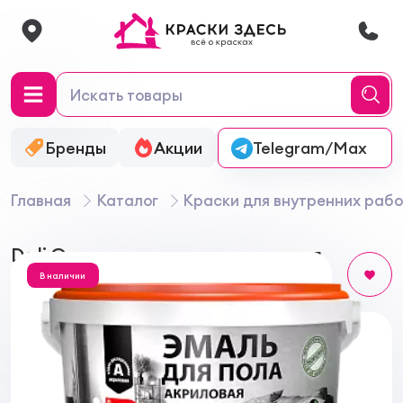
Бренды
Акции
Онлайн-колеровка
Telegram/Max
Главная
Каталог
Краски для внутренних рабо
Dali Эмаль для пола акриловая
В наличии