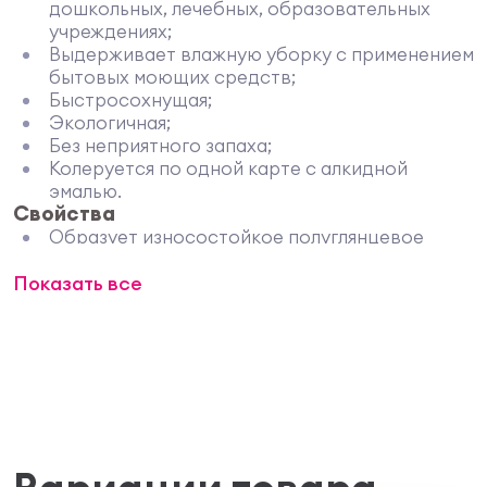
дошкольных, лечебных, образовательных
учреждениях;
Выдерживает влажную уборку с применением
бытовых моющих средств;
Быстросохнущая;
Экологичная;
Без неприятного запаха;
Колеруется по одной карте с алкидной
эмалью.
Свойства
Образует износостойкое полуглянцевое
покрытие;
Показать все
Выдерживает мытье с использованием
бытовых моющих средств;
Устойчивая к истиранию, механическим
воздействиям, влаге и загрязнениям;
Легко наносится, равномерно
распределяется по поверхности;
Экологичная, без запаха.
Технические характеристики
Состав: Сополимерная акриловая дисперсия,