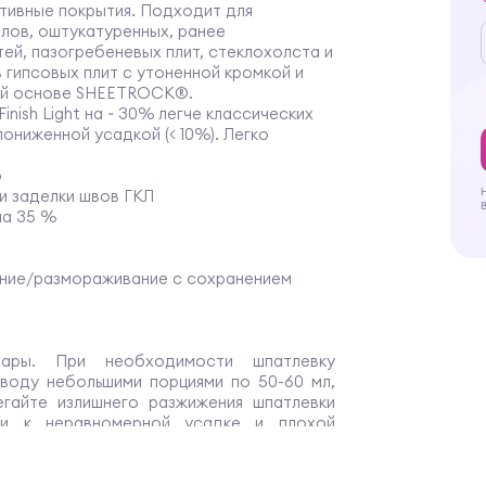
тивные покрытия. Подходит для
лов, оштукатуренных, ранее
ей, пазогребеневых плит, стеклохолста и
 гипсовых плит с утоненной кромкой и
ной основе SHEETROCK®.
nish Light на ~ 30% легче классических
ониженной усадкой (< 10%). Легко
ю
и заделки швов ГКЛ
на 35 %
ние/размораживание с сохранением
ары. При необходимости шпатлевку
 воду небольшими порциями по 50-60 мл,
гайте излишнего разжижения шпатлевки
сти к неравномерной усадке и плохой
енную поверхность. Последующий слой