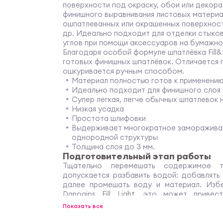
поверхности под окраску, обои или декора
финишного выравнивания листовых материа
ошпатлеванных или окрашенных поверхност
др. Идеально подходит для отделки стыков
углов при помощи аксессуаров на бумаж
Благодаря особой формуле шпатлёвка Fill&Fi
готовых финишных шпатлёвок. Отличается п
ошкуривается ручным способом.
Материал полностью готов к применени
Идеально подходит для финишного слоя 
Супер легкая, легче обычных шпатлевок 
Низкая усадка
Простота шлифовки
Выдерживает многократное заморажива
однородной структуры
Толщина слоя до 3 мм.
Подготовительный этап работы
Тщательно перемешать содержимое т
допускается разбавить водой: добавлять
далее промешать воду и материал. Избе
Danogips Fill Light, это может приве
сцепляемостью с основанием.
Показать все
Выравнивание
Наносите шпатлевку на сухую обеспыл