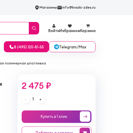
Магазины
info@kraski-zdes.ru
Войти
Избранное
Корзина
Telegram/Max
8 (495) 120-81-55
зная полимерная шпатлевка
2 475 ₽
я
1
-
+
Купить в 1 клик
Добавить
в корзину