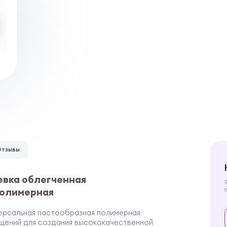
Отзывы
левка облегченная
полимерная
ниверсальная пастообразная полимерная
ещений для создания высококачественной