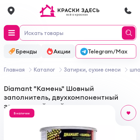
Бренды
Акции
Онлайн-колеровка
Telegram/Max
Главная
Каталог
Затирки, сухие смеси
шпа
Diamant "Камень" Шовный
заполнитель, двухкомпонентный
эпоксидный клей
В наличии