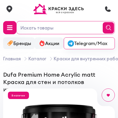
Бренды
Акции
Онлайн-колеровка
Telegram/Max
Главная
Каталог
Краски для внутренних рабо
Dufa Premium Home Acrylic matt
Краска для стен и потолков
интерьерная
В наличии