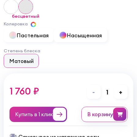
бесцветный
Колеровка
Пастельная
Насыщенная
Степень блеска
Матовый
1 760 ₽
-
1
+
Купить в 1 клик
в корзину
Самовывоз из магазинов сети