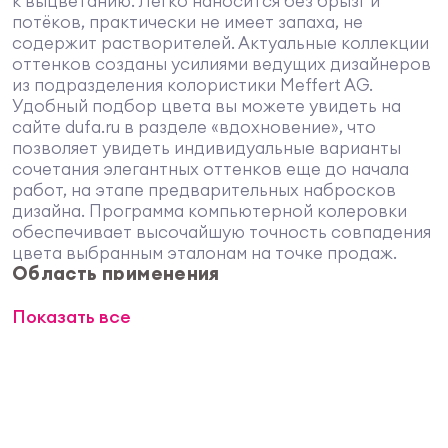
к выцветанию. Легко наносится без брызг и
потёков, практически не имеет запаха, не
содержит растворителей. Актуальные коллекции
оттенков созданы усилиями ведущих дизайнеров
из подразделения колористики Meffert AG.
Удобный подбор цвета вы можете увидеть на
сайте dufa.ru в разделе «вдохновение», что
позволяет увидеть индивидуальные варианты
сочетания элегантных оттенков еще до начала
работ, на этапе предварительных набросков
дизайна. Программа компьютерной колеровки
обеспечивает высочайшую точность совпадения
цвета выбранным эталонам на точке продаж.
Область применения
Предназначена для стен и потолков,
Показать все
подвергающихся повышенным поверхностным
нагрузкам, включая влажные помещения:
гостиные, спальни, кухни, ванные комнаты,
детские комнаты, офисы, лофты, рестораны. Для
окраски по минеральным поверхностям (бетон,
кирпич, штукатурка), по деревянным
поверхностям, ДВП, гипсокартону, стеклообоям и