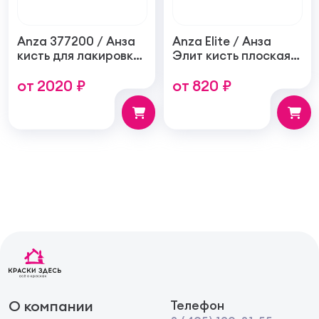
Anza 377200 / Анза
Anza Elite / Анза
кисть для лакировки
Элит кисть плоская
пола, синтетика
универсальная
от 2020 ₽
от 820 ₽
синтетическая,
прорезиненная
ручка
О компании
Телефон