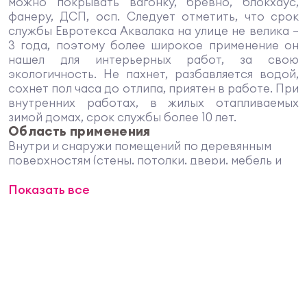
можно покрывать вагонку, бревно, блокхаус,
фанеру, ДСП, осп. Следует отметить, что срок
службы Евротекса Аквалака на улице не велика –
3 года, поэтому более широкое применение он
нашел для интерьерных работ, за свою
экологичность. Не пахнет, разбавляется водой,
сохнет пол часа до отлипа, приятен в работе. При
внутренних работах, в жилых отапливаемых
зимой домах, срок службы более 10 лет.
Область применения
Внутри и снаружи помещений по деревянным
поверхностям (стены, потолки, двери, мебель и
пр.) и материалам, на основе древесины (ДВП,
Показать все
ДСП, фанера и др.). Подойдет для тонирования
лестниц, террас, деревянных настилов перед
последующей их обработкой яхтными или
паркетными лаками. Бесцветный состав – только
для внутренних работ или в качестве базы под
колеровку.
Преимущества
Подходит для отделки детских комнат и
мебели