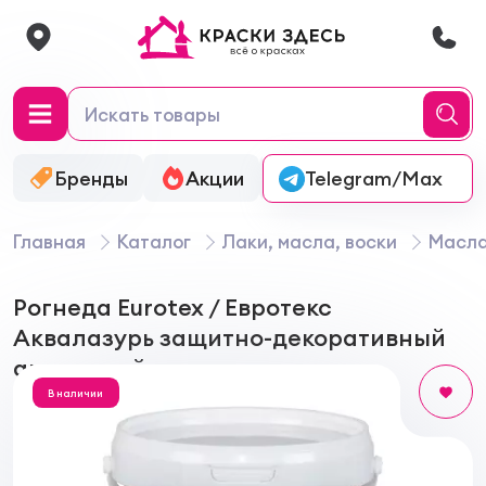
Бренды
Акции
Онлайн-колеровка
Telegram/Max
Главная
Каталог
Лаки, масла, воски
Масла
Рогнеда Eurotex / Евротекс
Аквалазурь защитно-декоративный
акриловый лак для дерева
В наличии