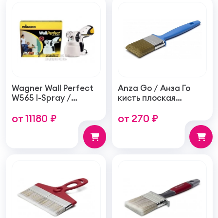
Wagner Wall Perfect
Anza Go / Анза Го
W565 I-Spray /
кисть плоская
Вагнер Вол Перфект
универсальная,
от 11180 ₽
от 270 ₽
W565 Ай-Спрей
синтетическая
краскопульт
воздушный для
нанесения
вододисперсионных
красок