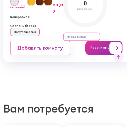
0
еще
бесцветный
площадь (м2)
2
Колеровка
Степень блеска
Полуглянцевый
Добавить комнату
Рассчитать
Вам потребуется