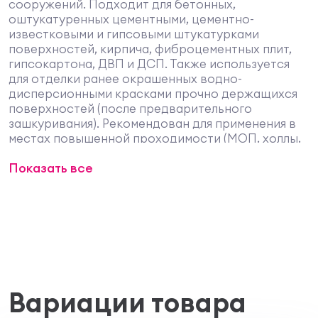
сооружений. Подходит для бетонных,
оштукатуренных цементными, цементно-
известковыми и гипсовыми штукатурками
поверхностей, кирпича, фиброцементных плит,
гипсокартона, ДВП и ДСП. Также используется
для отделки ранее окрашенных водно-
дисперсионными красками прочно держащихся
поверхностей (после предварительного
зашкуривания). Рекомендован для применения в
местах повышенной проходимости (МОП, холлы,
лестничные марши, вестибюли). Может
Показать все
использоваться в детских учреждениях и
помещениях административной группы лечебно
профилактических учреждений.
Условия при окраске
Перед применением штукатурку Mineral Decor
тщательно перемешать до однородного
состояния. Поверхность перед окрашиванием
должна быть сухой и чистой. Штукатурку
наносить при температуре не ниже +10 ºС и
Вариации товара
относительной влажности воздуха – не более 80
%. Не проводить отделку в жаркую погоду, при