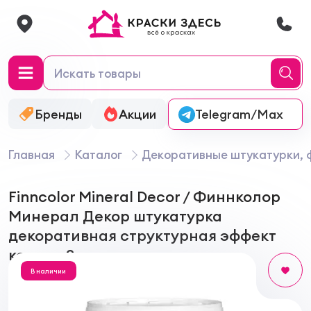
Бренды
Акции
Онлайн-колеровка
Telegram/Max
Главная
Каталог
Декоративные штукатурки, 
Finncolor Mineral Decor / Финнколор
Минерал Декор штукатурка
декоративная структурная эффект
короед 2 мм
В наличии