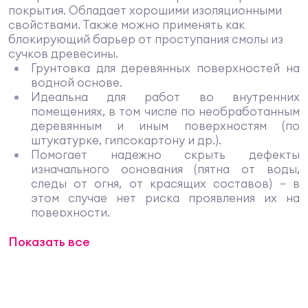
покрытия. Обладает хорошими изоляционными
свойствами. Также можно применять как
блокирующий барьер от проступания смолы из
сучков древесины.
Грунтовка для деревянных поверхностей на
водной основе.
Идеальна для работ во внутренних
помещениях, в том числе по необработанным
деревянным и иным поверхностям (по
штукатурке, гипсокартону и др.).
Помогает надежно скрыть дефекты
изначального основания (пятна от воды,
следы от огня, от красящих составов) – в
этом случае нет риска проявления их на
поверхности.
Отлично блокирует следы смолы и рельефа
Показать все
древесины – они не проступают на финишном
покрытии.
Отличная адгезия и идеальная гармония с
последующим слоем краски.
Имеет высокую степень адгезии.