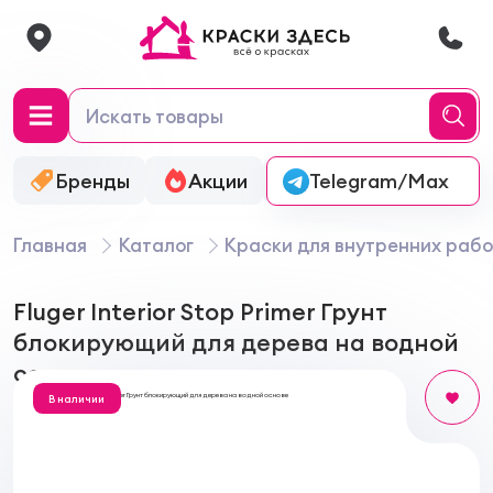
Бренды
Акции
Онлайн-колеровка
Telegram/Max
Главная
Каталог
Краски для внутренних рабо
Fluger Interior Stop Primer Грунт
блокирующий для дерева на водной
основе
В наличии