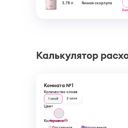
Объем: 0,946л; 3,78л
3.78 л
Яичная скорлупа
Сделано в Канаде
бе
Калькулятор расх
Комната №1
Количество слоев
2 слоя
1 слой
Цвет
Колеровка
бесцветный
Пастельная
Насыщенная