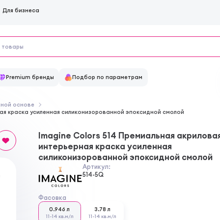
Для бизнеса
Premium бренды
Подбор по параметрам
дной основе
рная краска усиленная силиконизорованной эпоксидной смолой
Imagine Colors 514 Премиальная акрилова
интерьерная краска усиленная
силиконизорованной эпоксидной смолой
Артикул:
514-5Q
Фасовка
0.946 л
3.78 л
11-14 кв.м/л
11-14 кв.м/л