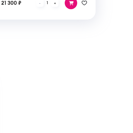
21 300 ₽
1
-
+