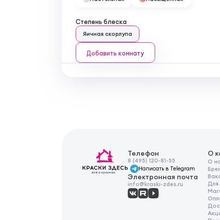
Степень блеска
Яичная скорлупа
Добавить комнату
Телефон
О 
8 (495) 120-81-55
О н
Написать в Telegram
Бре
Электронная почта
Вак
Для
info@kraski-zdes.ru
Маг
Опл
Дос
Акц