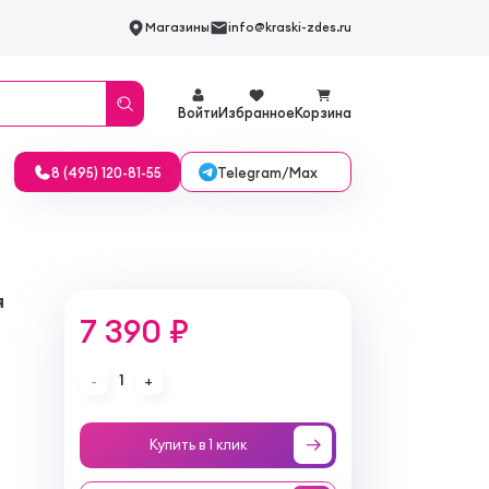
Магазины
info@kraski-zdes.ru
Войти
Избранное
Корзина
Telegram/Max
8 (495) 120-81-55
я
7 390 ₽
1
-
+
Купить в 1 клик