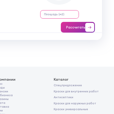
Рассчитать
компании
Каталог
ас
Спецпредложение
нды
Краски для внутренних работ
ансии
 бизнеса
Антисептики
азины
ата
Краски для наружных работ
тавка
Краски универсальные
ии