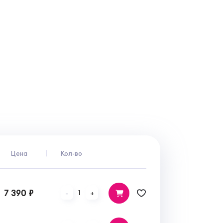
Цена
Кол-во
7 390 ₽
1
-
+