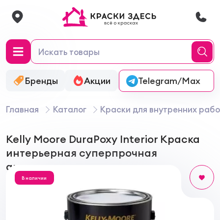
Бренды
Акции
Онлайн-колеровка
Telegram/Max
Главная
Каталог
Краски для внутренних рабо
Kelly Moore DuraPoxy Interior Краска
интерьерная суперпрочная
антивандальная полуматовая
В наличии