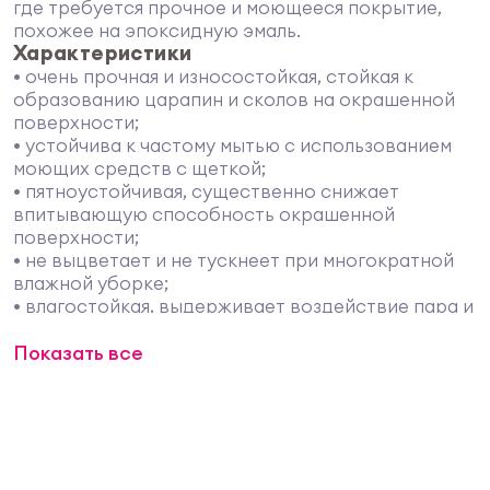
где требуется прочное и моющееся покрытие,
похожее на эпоксидную эмаль.
Характеристики
• очень прочная и износостойкая, стойкая к
образованию царапин и сколов на окрашенной
поверхности;
• устойчива к частому мытью с использованием
моющих средств с щеткой;
• пятноустойчивая, существенно снижает
впитывающую способность окрашенной
поверхности;
• не выцветает и не тускнеет при многократной
влажной уборке;
• влагостойкая, выдерживает воздействие пара и
конденсата;
Показать все
• предотвращает образование грибка и плесени
на красочной пленке;
• самогрунтующаяся и укрывистая, для полного
укрытия контрастной подложки достаточно 2-х
слоев краски;
• идеальное сцепление с поверхностью;
• герметизирует и заполняет пористые