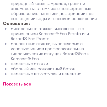
природный камень, мрамор, гранит и
агломераты, в том числе подверженные
образованию пятен или деформации при
поглощении воды и тепловом расширении
Основания:
минеральные стяжки выполненные с
применением Keracem® Eco Pronto или
Rekord® Eco Pronto
монолитные стяжки, выполняемые с
использованием профессиональных
гидравлических вяжущих Rekord®Eco и
Keracem® Eco
цементные стяжки
сборный или монолитный бетон
цементные штукатурки и цементно-
известковые растворы
Показать все
полы и стены на основе полиуретановых
смол, конгломераты, керамогранит
дерево, металлы, резина, ПВХ, линолеум
Внутренние и наружные полы и стены объектов
гражданского, коммерческого, промышленного