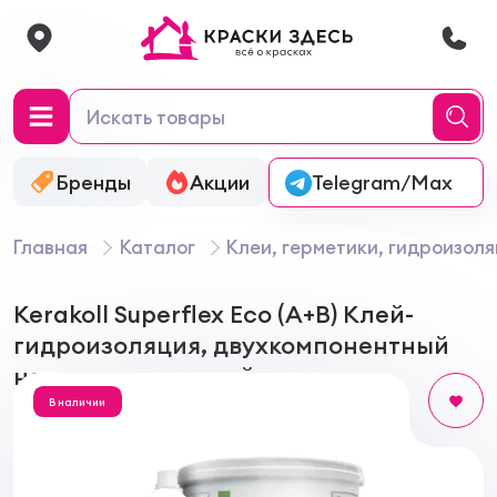
Бренды
Акции
Онлайн-колеровка
Telegram/Max
Главная
Каталог
Клеи, герметики, гидроизол
Kerakoll Superflex Eco (А+В) Клей-
гидроизоляция, двухкомпонентный
на полиуретановой основе
В наличии