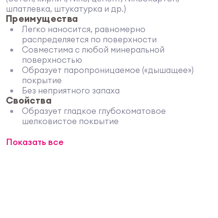
шпатлевка, штукатурка и др.)
Преимущества
Легко наносится, равномерно
распределяется по поверхности
Совместима с любой минеральной
поверхностью
Образует паропроницаемое («дышащее»)
покрытие
Без неприятного запаха
Свойства
Образует гладкое глубокоматовое
шелковистое покрытие
Устойчива к сухой уборке
Показать все
Легко наносится, равномерно
распределяется по поверхности
Подходит для окрашивания обоев
Обладает высокими показателями
укрывистости
Образует паропроницаемое («дышащее»)
покрытие
Не желтеет и не теряет цвет в процессе