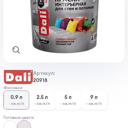
Артикул:
20918
Фасовка
0.9 л
2.5 л
5 л
9 л
- кв.м/л
- кв.м/л
- кв.м/л
- кв.м/л
Готовые цвета