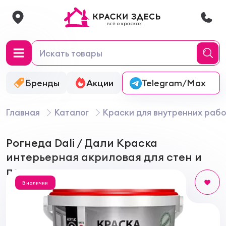
Бренды
Акции
Онлайн-колеровка
Telegram/Max
Главная
Каталог
Краски для внутренних рабо
Рогнеда Dali / Дали Краска
интерьерная акриловая для стен и
потолков
В наличии