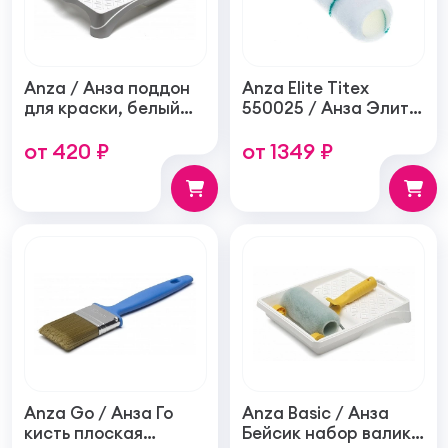
Anza / Анза поддон
Anza Elite Titex
для краски, белый
550025 / Анза Элит
пластиковый
Титекс валик,
от 420 ₽
от 1349 ₽
средняя гладкость,
зеленый
Anza Go / Анза Го
Anza Basic / Анза
кисть плоская
Бейсик набор валик