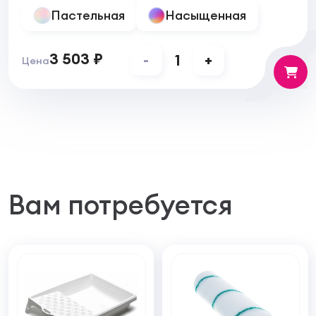
средства защиты органов дыхания и глаз.
Пастельная
Насыщенная
Беречь от детей!
Остатки продукта не сливать в канализацию,
водоемы, на почву. Утилизировать согласно
3 503 ₽
-
1
+
Цена
действующему законодательству.
Вам потребуется