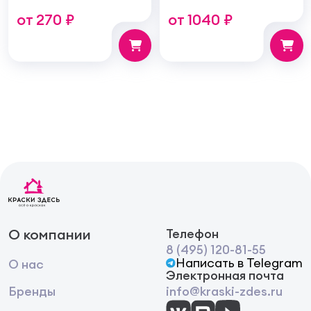
универсальная,
и станок с поддоном,
от 270 ₽
от 1040 ₽
синтетическая
средняя структура
О компании
Телефон
8 (495) 120-81-55
Написать в Telegram
О нас
Электронная почта
Бренды
info@kraski-zdes.ru