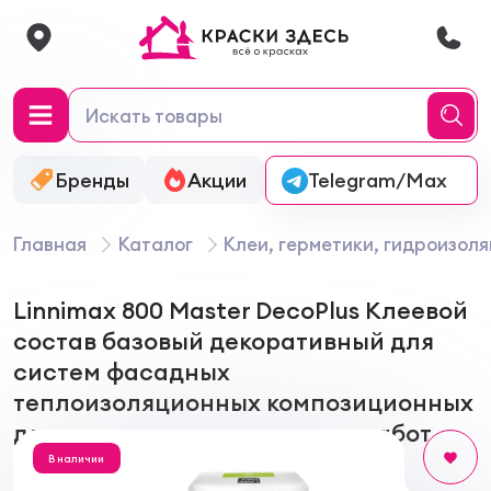
Бренды
Акции
Онлайн-колеровка
Telegram/Max
Главная
Каталог
Клеи, герметики, гидроизол
Linnimax 800 Master DecoPlus Клеевой
состав базовый декоративный для
систем фасадных
теплоизоляционных композиционных
для внутренних и наружных работ
В наличии