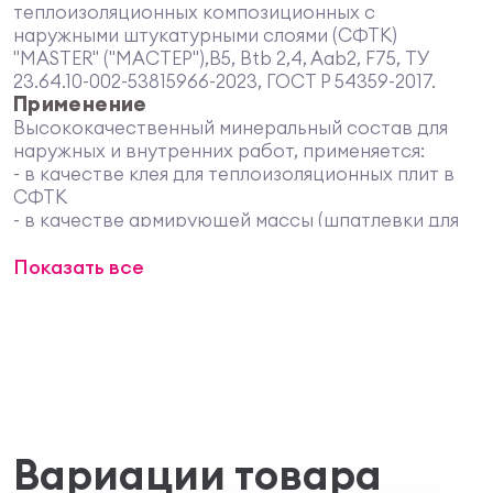
теплоизоляционных композиционных с
наружными штукатурными слоями (СФТК)
"MASTER" ("МАСТЕР"),B5, Btb 2,4, Aab2, F75, ТУ
23.64.10-002-53815966-2023, ГОСТ Р 54359-2017.
Применение
Высококачественный минеральный состав для
наружных и внутренних работ, применяется:
- в качестве клея для теплоизоляционных плит в
СФТК
- в качестве армирующей массы (шпатлевки для
базового слоя) в СФТК
Показать все
- в качестве ремонтного раствора для
обновления старых отштукатуренных
поверхностей с несущей способностью
- в качестве раствора для создания различных
декоративных эффектов внутри и снаружи:
травертин, имитация структуры древесины,
бетон и т.д.
Состав подходит для отделки цокольных
областей, на которые попадают брызги воды.
Вариации товара
Характеристики материала