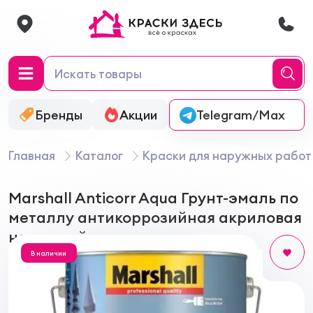
Бренды
Акции
Онлайн-колеровка
Telegram/Max
Главная
Каталог
Краски для наружных работ
Marshall Anticorr Aqua Грунт-эмаль по
металлу антикоррозийная акриловая
на водной основе
В наличии