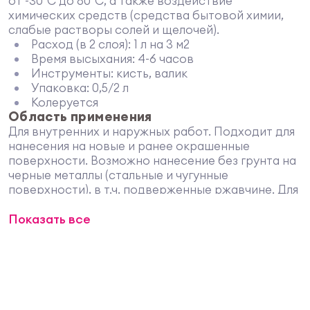
от -30°С до 80°С, а также воздействие
химических средств (средства бытовой химии,
слабые растворы солей и щелочей).
Расход (в 2 слоя): 1 л на 3 м2
Время высыхания: 4-6 часов
Инструменты: кисть, валик
Упаковка: 0,5/2 л
Колеруется
Область применения
Для внутренних и наружных работ. Подходит для
нанесения на новые и ранее окрашенные
поверхности. Возможно нанесение без грунта на
черные металлы (стальные и чугунные
поверхности), в т.ч. подверженные ржавчине. Для
нанесения на поверхности цветных металлов (в
Показать все
т.ч. оцинкованные, алюминиевые) воспользуйтесь
специальным грунтом.
Допустимо нанесение на дерево и минеральные
поверхности.
Не подходит для находящихся под водой
поверхностей.
Особенности применения