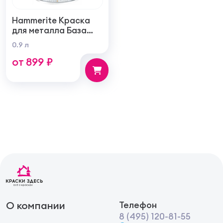
Hammerite Краска
для металла База
под колеровку
0.9 л
глянцевая до 8 лет
от 899 ₽
защиты
О компании
Телефон
8 (495) 120-81-55