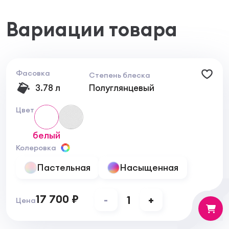
Легко наносится и быстро высыхает.
Может наноситься без предварительного
Вариации товара
грунтования.
Область применения
Применяется для наружных и внутренних работ,
для разных типов покрытий, таких как бетон,
камень, кирпич, дерево, металл и стекловолокно.
Фасовка
Степень блеска
Отлично зарекомендовала себя для нанесения на
3.78 л
Полуглянцевый
полы.
Цвет
При нанесении краски следует учитывать
некоторые ограничения. Не рекомендуется
белый
использовать краску при температуре ниже 10С.
Не смешивать с другими красками. Не наносить
Колеровка
под прямыми солнечными лучами и
Пастельная
Насыщенная
непосредственно на металлические
поверхности. Не использовать в гаражах и на
подъездных дорожках. Очистку поверхности
17 700 ₽
-
1
+
проводить не ранее чем через 15 дней после
Цена
нанесения краски.
Подготовка поверхности