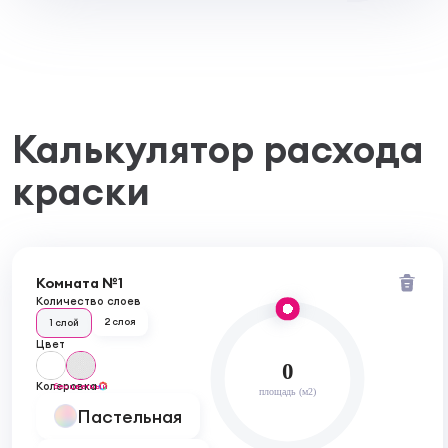
Поверхность должна быть сухой, без
загрязнений. Окрашенные ранее поверхности
необходимо зашкурить наждачной бумагой с
зернистостью 100 или 150, протереть и нанести
герметизирующий состав. При нанесении на
деревянные поверхности их требуется
тщательно отшлифовать наждачной бумагой
Калькулятор расхода
зернистостью 80 -100. После шлифовки удалить
остатки пыли, промыть поверхность и просушить.
краски
Пораженные плесенью участки поверхности
должны быть зачищены и обработаны
специальным составом из воды и отбеливателя в
пропорции 3 к 1. После обработки все составы
необходимо тщательно вымыть с поверхности.
Комната №1
Бетон и кладка:
Количество слоев
подождите пока бетон / кладка не затвердеет
2 слоя
1 слой
(минимум 30 дней) до покраски.
Цвет
0
Наносить краску нужно только на
Колеровка
бесцветный
площадь (м2)
подготовленную поверхность. В зависимости от
Пастельная
материала, подготовка основания отличаться.