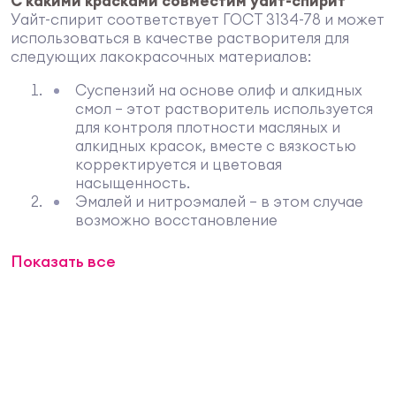
С какими красками совместим уайт-спирит
Уайт-спирит соответствует ГОСТ 3134-78 и может
использоваться в качестве растворителя для
следующих лакокрасочных материалов:
Суспензий на основе олиф и алкидных
смол — этот растворитель используется
для контроля плотности масляных и
алкидных красок, вместе с вязкостью
корректируется и цветовая
насыщенность.
Эмалей и нитроэмалей — в этом случае
возможно восстановление
естественной вязкости, растворение
осадка и корректировка цвета.
Показать все
Лаков на основе алкидных смол — с
помощью уайт-спирита можно
растворить осадок или приготовить
грунтовку, разбавив ЛКМ в пропорции 1:1
или 2:1.
Мастик на основе битума — уайт спирит
контролирует вязкость состава.