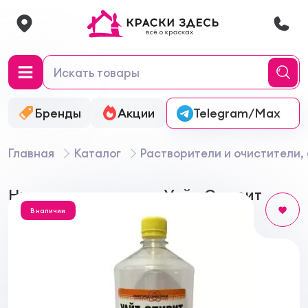
Бренды
Акции
Онлайн-колеровка
Telegram/Max
Главная
Каталог
Растворители и очистители,
Нижегородхимпром Уайт-Спирит
В наличии