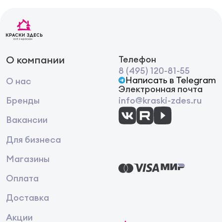
Красок с частицами каучука —
растворитель помогает контролировать
вязкость и отсадок.
Сделанный по ГОСТ уайт-спирит можно купить
крупным и мелким оптом, в таре емкостью 1, 5 и 10
О компании
Телефон
литров. Соответственно объем партии можно
8 (495) 120-81-55
округлить до литра. Цена поставки зависит от ее
Написать в Telegram
О нас
объема и сложности доставки. При заказе
Электронная почта
больших партий крупные клиенты получают
Бренды
info@kraski-zdes.ru
дополнительные бонусы.
Вакансии
Для бизнеса
Магазины
Оплата
Доставка
Акции