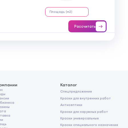
Рассчитать
компании
Каталог
ас
Спецпредложение
нды
Краски для внутренних работ
ансии
 бизнеса
Антисептики
азины
ата
Краски для наружных работ
тавка
Краски универсальные
ии
ощь
Краски специального назначения