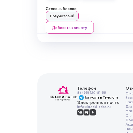
Степень блеска
Полуматовый
Добавить комнату
Телефон
О 
8 (495) 120-81-55
О н
Написать в Telegram
Бре
Электронная почта
Вак
Для
info@kraski-zdes.ru
Маг
Опл
Дос
Акц
Пом