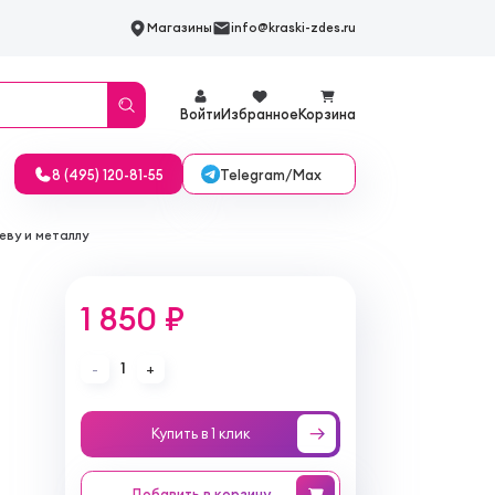
Магазины
info@kraski-zdes.ru
Войти
Избранное
Корзина
Telegram/Max
8 (495) 120-81-55
еву и металлу
1 850 ₽
1
-
+
Купить в 1 клик
Добавить
в корзину