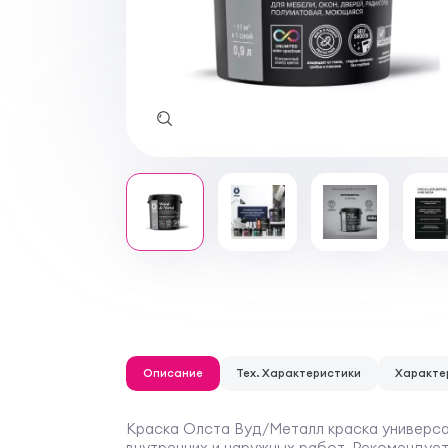
Описание
Тех. Характеристики
Характе
Краска Олста Вуд/Металл краска универсал
внутренних и наружных работ. Рекомендуе