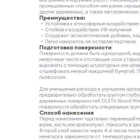
промышленным способом или ранее окрашен
других деревянных, а также металлических
Преимущества:
Устойчива к атмосферным воздействиям
Стойкая к воздействию УФ-излучения
Содержит антисептические добавки, защи
Легко наносится, не оставляя подтеков
Подготовка поверхности
Поверхность должна быть однородной, выр
непрочные части и отстающие слои старых
выровнять с помощью штукатурных или шпа
отшлифовать мелкой наждачной бумагой. П
пылесосом.
Для уменьшения расхода и улучшения адгез
предварительно обработать грунтом глубоко
деревянных поверхностей OLSTA Wood Prim
поверхности обработать специальным грунто
Способ нанесения
Перед нанесением тщательно перемешайте 
валик, кисть или краскопульт. Наносить в д
Второй слой нанести через 4-6 часов посл
меняться в зависимости от температуры и