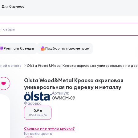
Для бизнеса
Premium бренды
Подбор по параметрам
дной основе
Olsta Wood&Metal Краска акриловая универсальная по дер
Olsta Wood&Metal Краска акриловая
универсальная по дереву и металлу
Артикул:
OWMCM-09
Фасовка
0.9 л
12-14 кв.м/л
Сколько мне нужно краски?
Готовые цвета