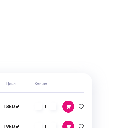
Цена
Кол-во
1 850 ₽
1
-
+
1 950 ₽
1
-
+