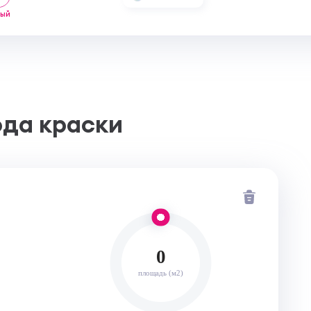
лый
ода краски
0
площадь (м2)