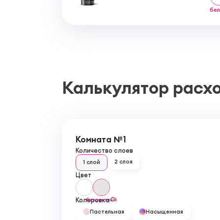
бе
Калькулятор расх
Комната №1
Количество слоев
2 слоя
1 слой
Цвет
Колеровка
бесцветный
Пастельная
Насыщенная