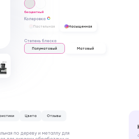
бесцветный
Колеровка
Пастельная
Насыщенная
Степень блеска
Полуматовый
Матовый
ристики
Цвета
Отзывы
ьная по дереву и металлу для
тся для окраски обработанных