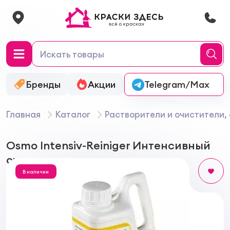
Бренды
Акции
Онлайн-колеровка
Telegram/Max
Главная
Каталог
Растворители и очистители,
Osmo Intensiv-Reiniger Интенсивный
очиститель для древесины
В наличии