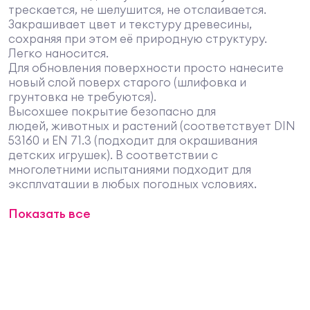
трескается, не шелушится, не отслаивается.
Закрашивает цвет и текстуру древесины,
сохраняя при этом её природную структуру.
Легко наносится.
Для обновления поверхности просто нанесите
новый слой поверх старого (шлифовка и
грунтовка не требуются).
Высохшее покрытие безопасно для
людей, животных и растений (соответствует DIN
53160 и EN 71.3 (подходит для окрашивания
детских игрушек). В соответствии с
многолетними испытаниями подходит для
эксплуатации в любых погодных условиях,
отличается непревзойденной прочностью. По
Показать все
Вашему желанию можно заказать непрозрачную
краску Landhausfarbe любого цвета по
стандартам RAL (186 цветов) и NCS (1950 цветов).
Гарантированная точность цветопередачи.
Область применения
Подходит для любых пород древесины для
наружных работ, где требуется долговечное