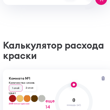
Калькулятор расхода
краски
Комната №1
Количество слоев
2 слоя
1 слой
Цвет
0
еще
2308 темно-красная
площадь (м2)
14