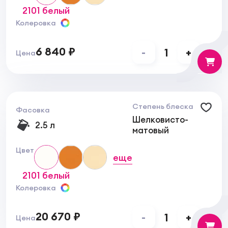
окрашивание образца.
2101 белый
Колеровка
6 840 ₽
-
1
+
Цена
Степень блеска
Фасовка
Шелковисто-
2.5 л
матовый
Цвет
еще
2101 белый
Колеровка
20 670 ₽
-
1
+
Цена