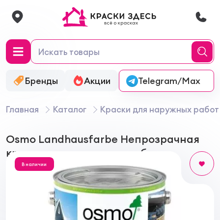
Бренды
Акции
Онлайн-колеровка
Telegram/Max
Главная
Каталог
Краски для наружных работ
Osmo Landhausfarbe Непрозрачная
краска для наружных работ
В наличии