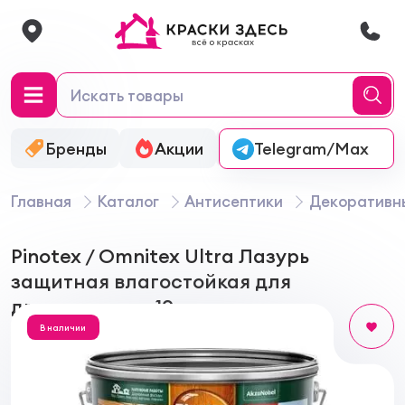
Бренды
Акции
Онлайн-колеровка
Telegram/Max
Главная
Каталог
Антисептики
Декоративн
Pinotex / Omnitex Ultra Лазурь
защитная влагостойкая для
древесины до 10 лет
В наличии