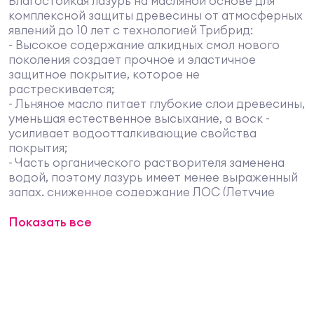
Влагостойкая лазурь на масляной основе для
комплексной защиты древесины от атмосферных
явлений до 10 лет с технологией Трибрид:
- Высокое содержание алкидных смол нового
поколения создает прочное и эластичное
защитное покрытие, которое не
растрескивается;
- Льняное масло питает глубокие слои древесины,
уменьшая естественное высыхание, а воск -
усиливает водоотталкивающие свойства
покрытия;
- Часть органического растворителя заменена
водой, поэтому лазурь имеет менее выраженный
запах, сниженное содержание ЛОС (Летучие
Органические Соединения) и легче наносится, в
Показать все
отличие от продуктов на полностью
органическом растворителе.
Подчеркивает естественную текстуру
древесины, полуглянцевая. С УФ-фильтром и
добавками против плесени и синевы.
Область применения:
Для наружных работ. Подходит для деревянных