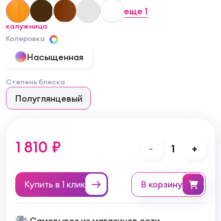
еще
1
калужница
Колеровка
Насыщенная
Степень блеска
Полуглянцевый
1 810 ₽
-
1
+
Купить в 1 клик
в корзину
Самовывоз из магазинов сети