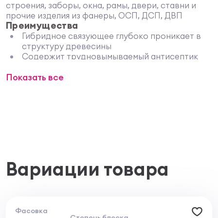
строения, заборы, окна, рамы, двери, ставни и
прочие изделия из фанеры, ОСП, ДСП, ДВП
Преимущества
Гибридное связующее глубоко проникает в
структуру древесины
Содержит трудновымываемый антисептик
Подходит для влажной древесины (до 40%)
Показать все
Легко перекрашивается
Увеличивает срок службы финишного
покрытия на 2 года
Без неприятного запаха, не содержит
растворителей
Свойства
Современное гибридное связующее глубоко
проникает в древесину
Трудновымываемый антисептик
Вариации товара
обеспечивает комплексную защиту
древесины от гнили, плесневых и
деревоокрашивающих грибов,
распространенных на территории России и
СНГ
Фасовка
Степень блеска