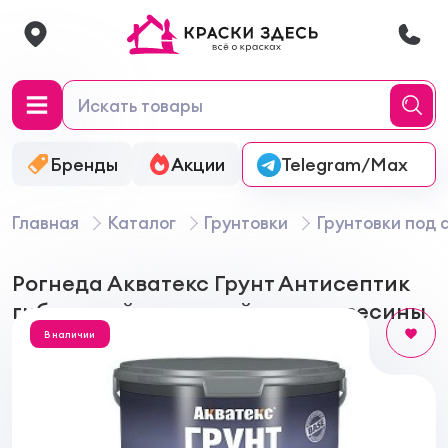
Бренды
Акции
Онлайн-колеровка
Telegram/Max
Главная
Каталог
Грунтовки
Грунтовки под 
Рогнеда Акватекс Грунт Антисептик
гибридный защитный для древесины
В наличии