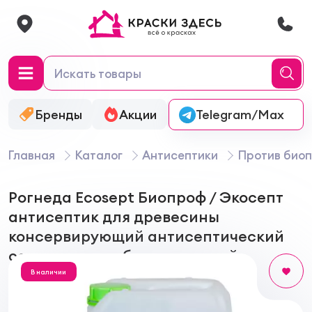
Бренды
Акции
Онлайн-колеровка
Telegram/Max
Главная
Каталог
Антисептики
Против био
Рогнеда Ecosept Биопроф / Экосепт
антисептик для древесины
консервирующий антисептический
состав против биопоражений
В наличии