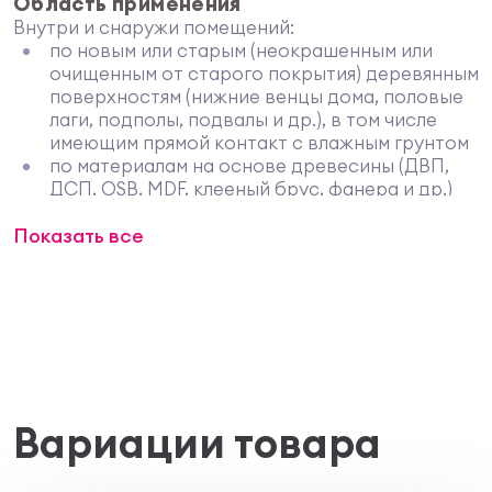
Область применения
Внутри и снаружи помещений:
по новым или старым (неокрашенным или
очищенным от старого покрытия) деревянным
поверхностям (нижние венцы дома, половые
лаги, подполы, подвалы и др.), в том числе
имеющим прямой контакт с влажным грунтом
по материалам на основе древесины (ДВП,
ДСП, OSB, MDF, клееный брус, фанера и др.)
Свойства
Показать все
содержит невымываемый антисептик,
химически связывается с древесиной
предотвращает появление, останавливает
развитие и уничтожает биопоражения
не препятствует дальнейшей обработке
древесины любыми ЛКМ
глубоко проникает в структуру древесины
не препятствует дыханию древесины
не ухудшает прочность и склеиваемость
Вариации товара
древесины
не скрывает природный рисунок древесины
окрашивает древесину в зеленовато-