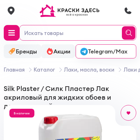
Бренды
Акции
Онлайн-колеровка
Telegram/Max
Главная
Каталог
Лаки, масла, воски
Лаки 
Silk Plaster / Силк Пластер Лак
акриловый для жидких обоев и
декоративной штукатурки
В наличии