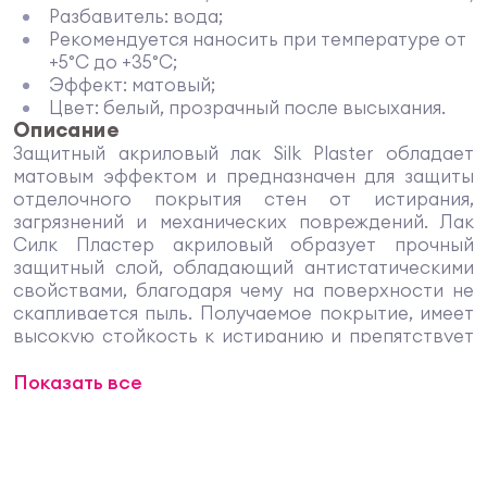
Разбавитель: вода;
Рекомендуется наносить при температуре от
+5°С до +35°С;
Эффект: матовый;
Цвет: белый, прозрачный после высыхания.
Описание
Защитный акриловый лак Silk Plaster обладает
матовым эффектом и предназначен для защиты
отделочного покрытия стен от истирания,
загрязнений и механических повреждений. Лак
Силк Пластер акриловый образует прочный
защитный слой, обладающий антистатическими
свойствами, благодаря чему на поверхности не
скапливается пыль. Получаемое покрытие, имеет
высокую стойкость к истиранию и препятствует
проникновению влаги, поэтому стены, покрытые
Показать все
лаком Silk Plaster, выдерживают влажную уборку с
использованием моющих средств. После
нанесения лака на жидкие обои Силк Пластер,
образуется тонкая, но очень прочная прозрачная
пленка, которая предохраняет стены от