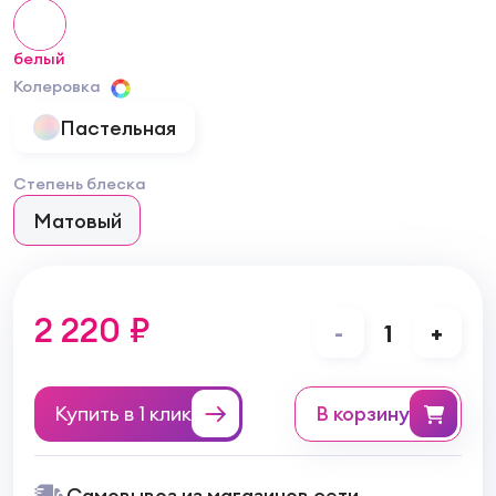
белый
Колеровка
Пастельная
Степень блеска
Матовый
2 220 ₽
-
1
+
Купить в 1 клик
в корзину
Самовывоз из магазинов сети