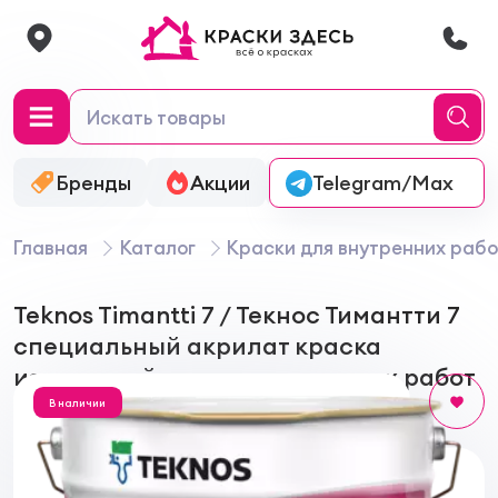
Бренды
Акции
Онлайн-колеровка
Telegram/Max
Главная
Каталог
Краски для внутренних рабо
Teknos Timantti 7 / Текнос Тимантти 7
специальный акрилат краска
износостойкая для внутренних работ
В наличии