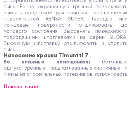
С обрабатываемой поверхности удалить грязь и
пыль. Ранее окрашенную грязный поверхность
вымыть средством для очистки окрашиваемых
поверхностей RENSA SUPER. Твердые или
глянцевые поверхности отшлифовать до
матового состояния. Выровнять поверхности
подходящими шпатлевками из серии SILORA.
Высохшую шпатлевку отшлифовать и удалить
пыль.
Нанесение краски Timantti 7
Во влажных помещениях:
бетонные,
оштукатуренные, зашпатлеванные,кирпичные и
плиты из строительных материалов загрунтовать
гидроизолирующей грунтовкой ТIMANTTI W
Показать все
Влагозащитное покрытие в соответствии с
инструкциями.
В сухих помещениях:
вышеуказанные
поверхности загрунтовать грунтовочной краской
ТIMANTTI 3. Стальные поверхности загрунтовать
антикоррозионной краской FERREX AQUA.
Оцинкованные поверхности загрунтовать
грунтовочной краской ТIMANTTI 3. Краску