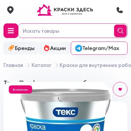
Бренды
Акции
Онлайн-колеровка
Telegram/Max
Главная
Каталог
Краски для внутренних рабо
Текс Профи краска для обоев
В наличии