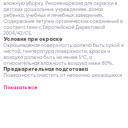
влажную уборку. Рекомендована для окраски в
детских дошкольных учреждениях, домах
ребенка, учебных и лечебных заведениях.
Содержание летучих органических соединений в
соответствии с Европейской Директивой
2004/42/СЕ.
Условия при окраске
Окрашиваемая поверхность должна быть сухой и
чистой, температура поверхности, краски и
воздуха должна быть не менее 5°С, а
относительная влажность воздуха ниже 80%.
Предварительная подготовка
Поверхность очистить от непрочно держащихся
старых покрытий, загрязнений и пыли.
Показать все
Поверхности, уже зараженные грибком или
плесенью, предварительно обработать
средством Санатекс «Универсал» ТЕКС. Дефекты
поверхности зашпатлевать шпатлевкой
Латексной «Профи» ТЕКС в сухих помещениях или
шпатлевкой Влагостойкой «Профи» ТЕКС - во
влажных помещениях. Для получения более