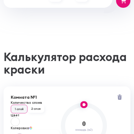
Калькулятор расхода
краски
Комната №1
Количество слоев
2 слоя
1 слой
Цвет
0
Колеровка
площадь (м2)