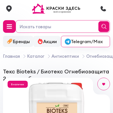
Бренды
Акции
Онлайн-колеровка
Telegram/Max
Главная
Каталог
Антисептики
Огнебиозащ
Текс Bioteks / Биотекс Огнебиозащита
2 группа бесцветная
В наличии