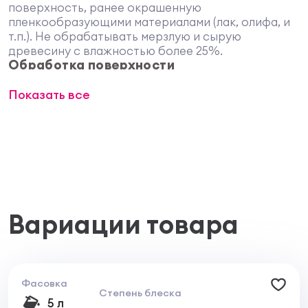
поверхность, ранее окрашенную
пленкообразующими материалами (лак, олифа, и
т.п.). Не обрабатывать мерзлую и сырую
древесину с влажностью более 25%.
Обработка поверхности
Наносить кистью, краскопультом или окунанием
Показать все
тщательно обрабатывая места соединения
отдельных деталей. Количество нанесений
зависит от породы древесины. Наносить в
несколько приемов, обеспечивающих
нормируемый расход пропитки.
Очистка инструментов:
После окончания работ инструменты очистить
водой
Вариации товара
Фасовка
Степень блеска
5 л