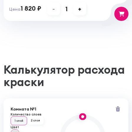
1 820 ₽
-
1
+
Цена
Калькулятор расхода
краски
Комната №1
Количество слоев
2 слоя
1 слой
Цвет