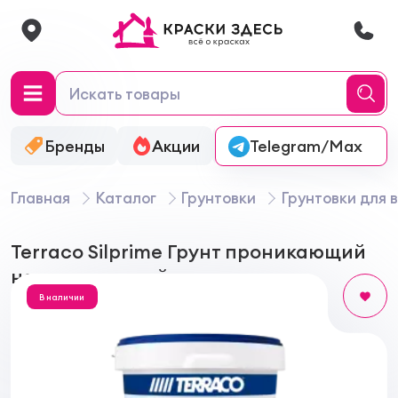
Бренды
Акции
Онлайн-колеровка
Telegram/Max
Главная
Каталог
Грунтовки
Грунтовки для 
Terraco Silprime Грунт проникающий
на силиконовой основе
В наличии