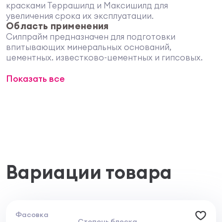
красками Террашилд и Максишилд для
увеличения срока их эксплуатации.
Область применения
Силпрайм предназначен для подготовки
впитывающих минеральных оснований,
цементных, известково-цементных и гипсовых,
перед нанесением силиконовых и акриловых
Показать все
красок и декоративных покрытий на
силиконовой основе для обеспечения
возможности для максимального проявления ими
своих свойств и преимуществ.
Силпрайм применяется на всех типах
впитывающих оснований таких как:
• цементные и известково-цементные штукатурки
• гипсосодержащие основания
Вариации товара
• стены из легкого и ячеистого бетона, пено - и
газобетона
• кладки из кирпича и природного камня
• минеральные и полимерные шпаклевки
Фасовка
Степень блеска