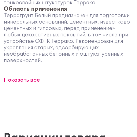
тонкослойных штукатурок Террако.
Область применения
Террагрунт Белый предназначен для подготовки
минеральных оснований, цементных, известково-
цементных и гипсовых, перед применением
любых декоративных покрытий, в том числе при
устройстве СФТК Террако. Рекомендован для
укрепления старых, адсорбирующих
необработанных бетонных и оштукатуренных
поверхностей.
Террагрунт Белый применяется на всех типах
Показать все
впитывающих оснований таких как:
• цементные и известково-цементные штукатурки
• гипсосодержащие основания
• стены из легкого и ячеистого бетона, пено - и
газобетона
• кладки из кирпича и природного камня
• ГКЛ- и ГВЛ- панели
Террагрунт Белый не рекомендуется наносить на