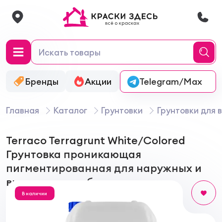
Бренды
Акции
Онлайн-колеровка
Telegram/Max
Главная
Каталог
Грунтовки
Грунтовки для 
Terraco Terragrunt White/Colored
Грунтовка проникающая
пигментированная для наружных и
внутренних работ
В наличии