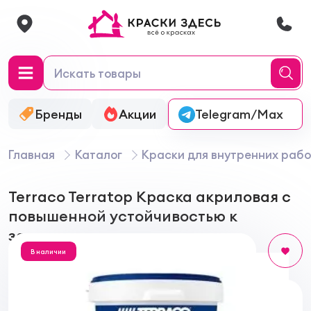
Бренды
Акции
Онлайн-колеровка
Telegram/Max
Главная
Каталог
Краски для внутренних рабо
Terraco Terratop Краска акриловая c
повышенной устойчивостью к
загрязнениям
В наличии