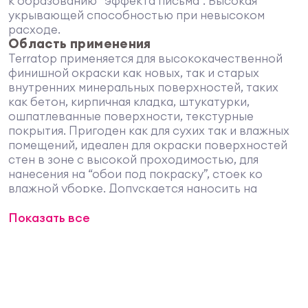
к образованию “эффекта письма”. Высокая
укрывающей способностью при невысоком
расходе.
Область применения
Terratop применяется для высококачественной
финишной окраски как новых, так и старых
внутренних минеральных поверхностей, таких
как бетон, кирпичная кладка, штукатурки,
ошпатлеванные поверхности, текстурные
покрытия. Пригоден как для сухих так и влажных
помещений, идеален для окраски поверхностей
стен в зоне с высокой проходимостью, для
нанесения на “обои под покраску”, стоек ко
влажной уборке. Допускается наносить на
старые поверхности, окрашенными любыми
Показать все
матовыми дисперсионными красками, имеющими
достаточную несущую способность. Terratop не
применим для окраски поверхностей,
окрашенных масляными красками, красками, на
основе мела, лаками, эмалями. Не для
постоянного контакта с водой.
Подготовка поверхности