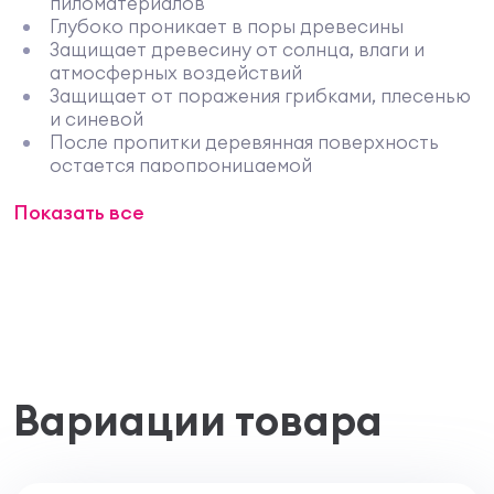
пиломатериалов
Глубоко проникает в поры древесины
Защищает древесину от солнца, влаги и
атмосферных воздействий
Защищает от поражения грибками, плесенью
и синевой
После пропитки деревянная поверхность
остается паропроницаемой
Предотвращает растрескивание
Показать все
обработанной поверхности
Не шелушится и не отщелкивается со
временем
На водной основе, практически без запаха
Готовый к применению состав, не требует
разбавления
Инструмент легко очищается водой с мылом
Для внутренних и наружных деревянных
поверхностей
Вариации товара
Применение
Тип поверхности:
для любых внутренних и
наружных деревянных поверхностей из мягких
пород древесины (сосна, ель и др.) выше уровня