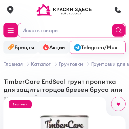
Бренды
Акции
Онлайн-колеровка
Telegram/Max
Главная
Каталог
Грунтовки
Грунтовки для 
TimberCare EndSeal грунт пропитка
для защиты торцов бревен бруса или
террасной доски
В наличии