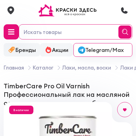
Бренды
Акции
Онлайн-колеровка
Telegram/Max
Главная
Каталог
Лаки, масла, воски
Лаки 
TimberCare Pro Oil Varnish
Профессиональный лак на масляной
основе для внутренних работ
В наличии