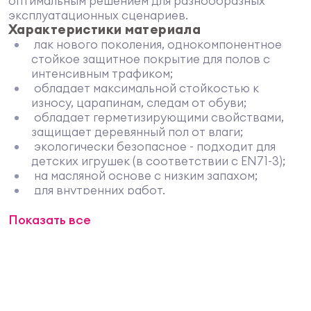
оптимальным решением для разнообразных
эксплуатационных сценариев.
Характеристики материала
лак нового поколения, однокомпонентное
стойкое защитное покрытие для полов с
интенсивным трафиком;
обладает максимальной стойкостью к
износу, царапинам, следам от обуви;
обладает герметизирующими свойствами,
защищает деревянный пол от влаги;
экологически безопасное - подходит для
детских игрушек (в соответствии с EN71-3);
на масляной основе с низким запахом;
для внутренних работ.
Состав:
алкидно-уретановая композиция
Показать все
ЛОВ:
592 г/л.
Упаковка:
банка 2,5 л.
Сухой остаток:
38 % по массе.
Расход до 38 м2 / 2,5л в 1 слой; 10-13м2 / банка 2,5л
в 3 слоя.
Применение
Для любых деревянных поверхностей,