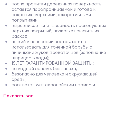
после пропитки деревянная поверхность
остается паропроницаемой и готова к
покрытию верхними декоративными
покрытиями;
выравнивает впитываемость последующих
верхних покрытий, позволяет снизить их
расход;
легкий в нанесении состав, можно
использовать для точечной борьбы с
личинками жуков древоточцев (заполнение
шприцем в ходы);
15 ЛЕТ ГАРАНТИРОВАННОЙ ЗАЩИТЫ;
на водной основе, без запаха;
безопасно для человека и окружающей
среды;
соответствует европейским нормам и
стандартам безопасности;
Показать все
готовый к применению состав, не требует
разбавления;
для внутренних и наружных работ.
Применение