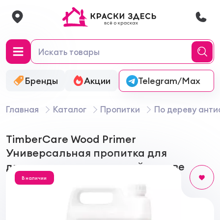
Бренды
Акции
Онлайн-колеровка
Telegram/Max
Главная
Каталог
Пропитки
По дереву анти
TimberCare Wood Primer
Универсальная пропитка для
древесины на акриловой основе
В наличии