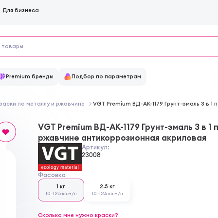
Для бизнеса
Premium бренды
Подбор по параметрам
раски по металлу и ржавчине
VGT Premium ВД-АК-1179 Грунт-эмаль 3 в 
VGT Premium ВД-АК-1179 Грунт-эмаль 3 в 1 
ржавчине антикоррозионная акриловая
Артикул:
23008
Фасовка
1 кг
2.5 кг
10-12.5 кв.м/л
10-12.5 кв.м/л
Сколько мне нужно краски?