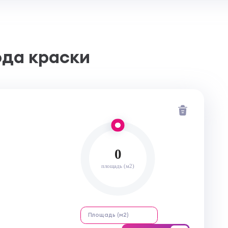
ода краски
0
площадь (м2)