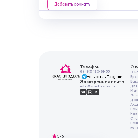
Добавить комнату
Телефон
О 
8 (495) 120-81-55
О н
Написать в Telegram
Бре
Электронная почта
Вак
Для
info@kraski-zdes.ru
Маг
Опл
Дос
Акц
Пом
Нов
Ста
Пол
кон
5/5