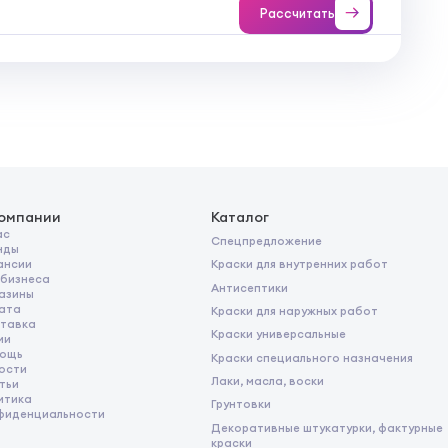
Рассчитать
компании
Каталог
ас
Спецпредложение
нды
Краски для внутренних работ
ансии
 бизнеса
Антисептики
азины
ата
Краски для наружных работ
тавка
Краски универсальные
ии
ощь
Краски специального назначения
ости
Лаки, масла, воски
тьи
итика
Грунтовки
фиденциальности
Декоративные штукатурки, фактурные
краски