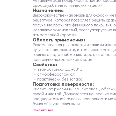
металлические поверхности, предотвращае
срок службы металлических изделий.
Назначение:
Высококачественная эмаль для окраски мет
рецептуре, которая позволяет решить сраз
получение прочного финишного покрытия,
металлических изделий, эксплуатируемых в
атмосферной коррозии.
Область применения:
Рекомендуется для окраски и защиты издели
чугунные поверхности, в том числе имеющи
горячего водоснабжения, ворот, столбов и 
постоянно находящихся в воде.
Свойства:
термостойкая до +80°С;
атмосферостойкая;
практически без запаха.
Подготовка поверхности:
Чистить от ржавчины, зашлифовать, обезжи
сухой и чистой. Допускается нанесение эм
предварительной очистки поверхности мет
бумагой и удаления пыли.
Нанесение продукта:
Показать все
Эмаль наносят кистью, валиком или краско