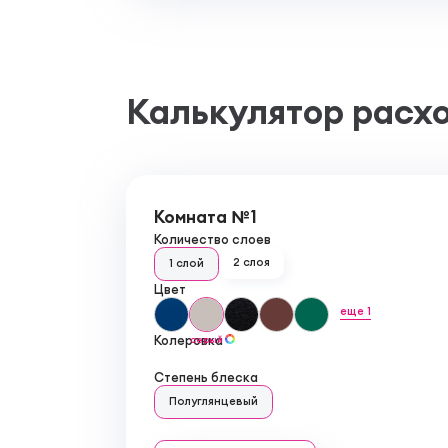
Калькулятор расх
Комната №1
Количество слоев
2 слоя
1 слой
Цвет
еще 1
Колеровка
серый
Степень блеска
Полуглянцевый