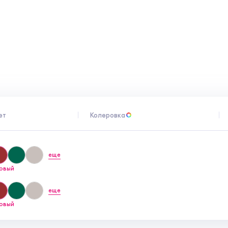
ния:
от 0°С до +40°С. Выдерживает
 циклов замораживания-оттаивания. Эмаль
и тщательно перемешивают до получения
ет
Колеровка
еще
овый
еще
овый