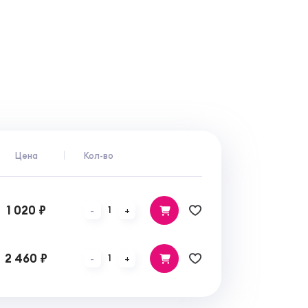
Цена
Кол-во
1 020 ₽
1
-
+
2 460 ₽
1
-
+