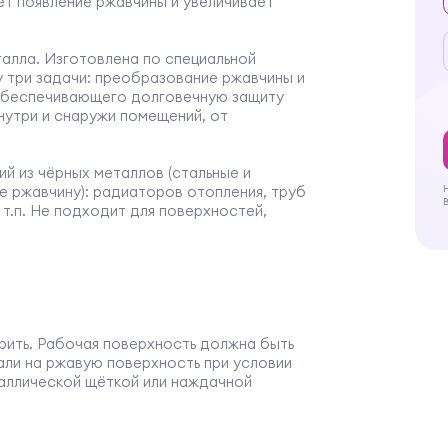
т появление ржавчины и увеличивает
алла. Изготовлена по специальной
у три задачи: преобразование ржавчины и
 обеспечивающего долговечную защиту
нутри и снаружи помещений, от
й из чёрных металлов (стальные и
е ржавчину): радиаторов отопления, труб
т.п. Не подходит для поверхностей,
рить. Рабочая поверхность должна быть
али на ржавую поверхность при условии
аллической щёткой или наждачной
пультом. Разбавление недопустимо.