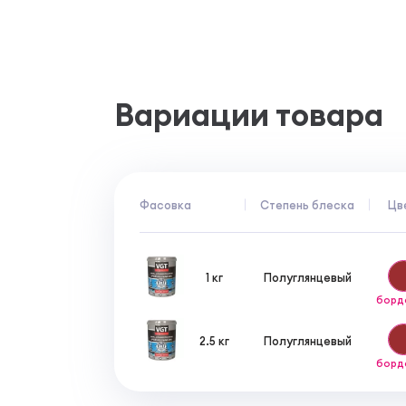
Наносить в два слоя.
Условия транспортировки и хране
В плотно закрытой таре при температуре 
замораживание до -25°С, но не более пяти
размораживают при температуре (20±5)°С 
однородной массы.
Вариации товара
Фасовка
Степень блеска
Цв
1 кг
Полуглянцевый
борд
2.5 кг
Полуглянцевый
борд