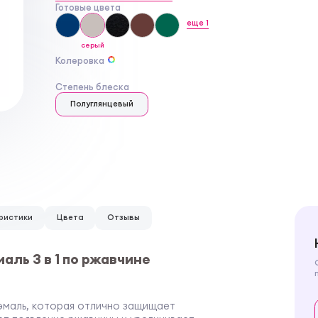
Готовые цвета
еще
1
серый
Колеровка
Степень блеска
Полуглянцевый
ристики
Цвета
Отзывы
аль 3 в 1 по ржавчине
маль, которая отлично защищает