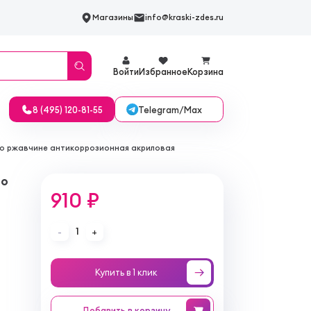
Магазины
info@kraski-zdes.ru
Войти
Избранное
Корзина
Telegram/Max
8 (495) 120-81-55
1 по ржавчине антикоррозионная акриловая
по
910 ₽
1
-
+
Купить в 1 клик
Добавить
в корзину