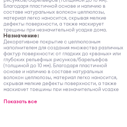
Благодаря пластичной основе и наличию в
составе натуральных волокон целлюлозы,
материал легко наносится, скрывая мелкие
дефекты поверхности, а также маскирует
трещины при незначительной усадке дома.
Назначение:
Декоративное покрытие с целлюлозным
наполнителем для создания множества различных
фактур поверхности: от гладких до «рваных» или
глубоких рельефных рисунков/барельефов
(толщиной до 10 мм). Благодаря пластичной
основе и наличию в составе натуральных
волокон целлюлозы, материал легко наносится,
скрывая мелкие дефекты поверхности, а также
маскирует трещины при незначительной усадке
дома. Используется при отделке офисов,
Показать все
гостиниц, кафе и жилых помещений во всех типах
зданий и сооружений (А-В), в т.ч. для которых
предусмотрен режим влажной дезинфекции.
Область применения:
Используется для внутренней отделки офисов,