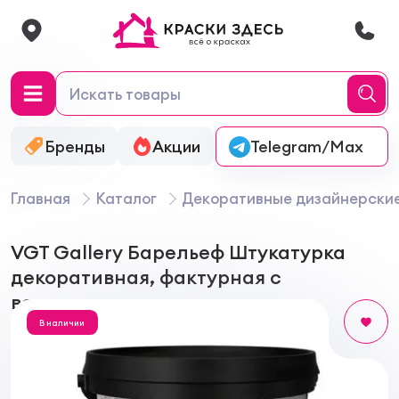
Бренды
Акции
Онлайн-колеровка
Telegram/Max
Главная
Каталог
Декоративные дизайнерски
VGT Gallery Барельеф Штукатурка
декоративная, фактурная с
волокнами целлюлозы
В наличии