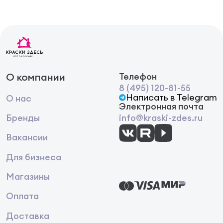
чистой и сухой. Основание -
абсолютно ровным,
поэтому поверхность
необходимо
предварительно
зашпатлевать финишной
шпатлевкой и загрунтовать
О компании
Телефон
Подготовка
грунтовкой глубокого
8 (495) 120-81-55
поверхности:
проникновения ТМ «VGT».
Написать в Telegram
О нас
Для снижения затрат,
Электронная почта
повышения
Бренды
info@kraski-zdes.ru
технологичности нанесения
и декоративных свойств
Вакансии
покрытия рекомендуется
окрасить основание
Для бизнеса
цветной краской в цвет
финишного покрытия
Магазины
зависит от толщины
Оплата
наносимого слоя и техники
Расход:
нанесения и варьируется от
Доставка
150 до 200 г/м² .