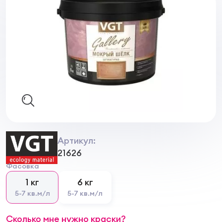
Артикул:
21626
Фасовка
1 кг
6 кг
5-7 кв.м/л
5-7 кв.м/л
Сколько мне нужно краски?