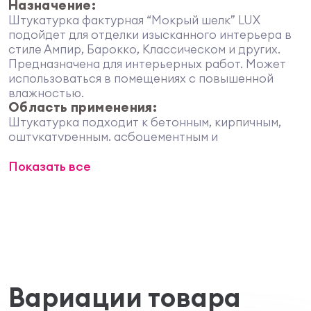
Назначение:
Штукатурка фактурная “Мокрый шелк” LUX
подойдет для отделки изысканного интерьера в
стиле Ампир, Барокко, Классическом и других.
Предназначена для интерьерных работ. Может
использоваться в помещениях с повышенной
влажностью.
Область применения:
Штукатурка подходит к бетонным, кирпичным,
оштукатуренным, асбоцементным и
гипсокартонным поверхностям.
Свойства:
Показать все
штукатурка представляет собой
пастообразную массу с перламутровыми
частицами;
можно колеровать колеровочными пастами
ТМ “VGT”;
обладает повышенной укрывистостью и
стойкостью к мытью.
Подготовка поверхности:
Вариации товара
Поверхность должна быть чистой и сухой.