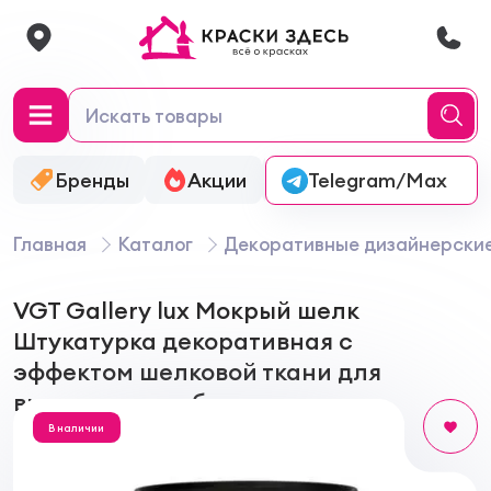
Бренды
Акции
Онлайн-колеровка
Telegram/Max
Главная
Каталог
Декоративные дизайнерски
VGT Gallery lux Мокрый шелк
Штукатурка декоративная с
эффектом шелковой ткани для
внутренних работ
В наличии