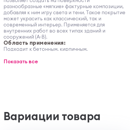
позволяет создать на поверхности
разнообразные «мягкие» фактурные композиции,
добавляя к ним игру света и тени. Такое покрытие
может украсить как классический, так и
современный интерьер. Применяется для
внутренних работ во всех типах зданий и
сооружений (А-В).
Область применения:
Подходит к бетонным, кирпичным,
оштукатуренным, асбоцементным и
Показать все
гипсокартонным поверхностям.
Свойства:
штукатурка представляет собой
пастообразную массу с перламутровыми
частицами;
выпускается в двух готовых цветах:
серебристо-белая база, жемчуг.;
обладает повышенной укрывистостью и
стойкостью к мытью.
Вариации товара
Подготовка поверхности:
Поверхность должна быть чистой и сухой.
Основание - абсолютно ровным, поэтому