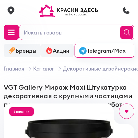
Бренды
Акции
Онлайн-колеровка
Telegram/Max
Главная
Каталог
Декоративные дизайнерски
VGT Gallery Мираж Maxi Штукатурка
декоративная с крупными частицами
перламутра для внутренних работ
В наличии