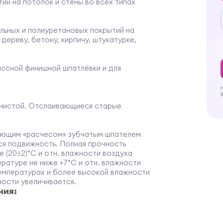
ий на потолок и стены во всех типах
льных и полиуретановых покрытий на
дереву, бетону, кирпичу, штукатурке,
ассной финишной шпатлёвки и для
 чистой. Отслаивающиеся старые
ующим «расчесом» зубчатым шпателем
тся подвижность. Полная прочность
 (20±2)°С и отн. влажности воздуха
ературе не ниже +7°С и отн. влажности
температурах и более высокой влажности
ности увеличивается.
ния:
от 0°С до +40°С. Выдерживает
 циклов замораживания-оттаивания. (Клей
и тщательно перемешивают до получения