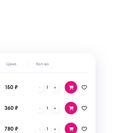
Цена
Кол-во
150 ₽
1
-
+
360 ₽
1
-
+
780 ₽
1
-
+