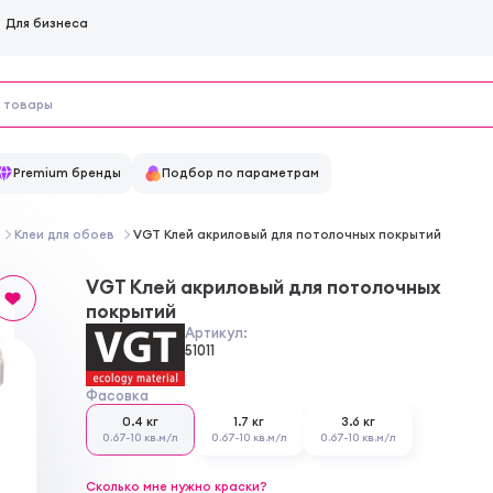
Для бизнеса
Premium бренды
Подбор по параметрам
Клеи для обоев
VGT Клей акриловый для потолочных покрытий
VGT Клей акриловый для потолочных
покрытий
Артикул:
51011
Фасовка
0.4 кг
1.7 кг
3.6 кг
0.67-10 кв.м/л
0.67-10 кв.м/л
0.67-10 кв.м/л
Сколько мне нужно краски?