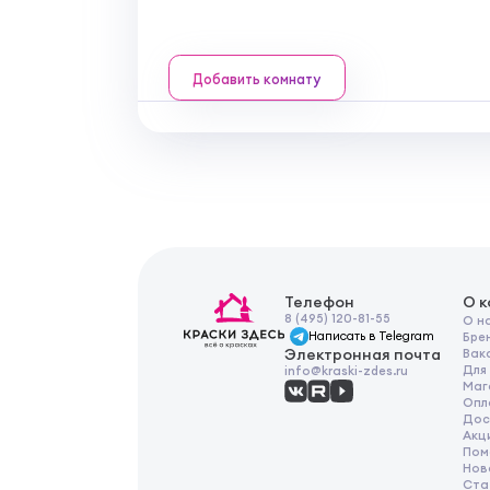
Добавить комнату
Телефон
О 
8 (495) 120-81-55
О н
Написать в Telegram
Бре
Электронная почта
Вак
Для
info@kraski-zdes.ru
Маг
Опл
Дос
Акц
Пом
Нов
Ста