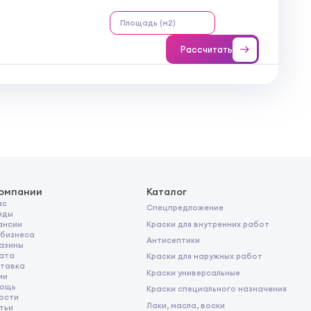
Рассчитать
компании
Каталог
ас
Спецпредложение
нды
Краски для внутренних работ
ансии
 бизнеса
Антисептики
азины
ата
Краски для наружных работ
тавка
Краски универсальные
ии
ощь
Краски специального назначения
ости
Лаки, масла, воски
тьи