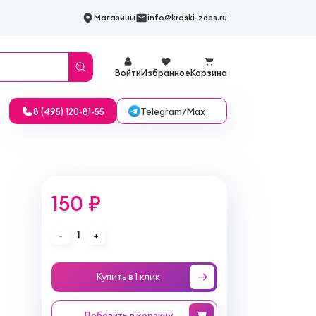
Магазины
info@kraski-zdes.ru
Войти
Избранное
Корзина
Telegram/Max
8 (495) 120-81-55
150 ₽
1
-
+
Купить в 1 клик
Добавить
в корзину