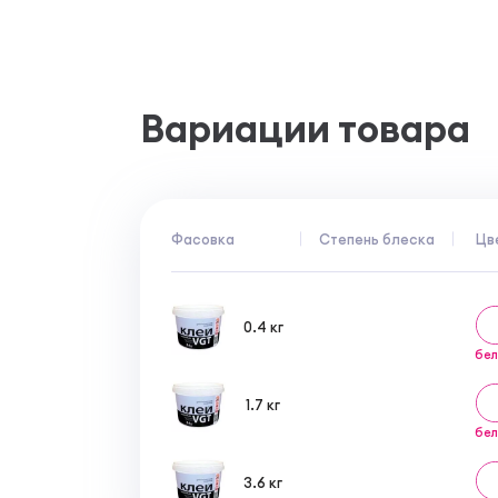
однородной массы).
Вариации товара
Фасовка
Степень блеска
Цв
0.4 кг
бе
1.7 кг
бе
3.6 кг