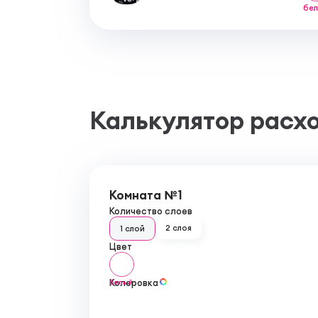
бе
Калькулятор расх
Комната №1
Количество слоев
2 слоя
1 слой
Цвет
Колеровка
белый