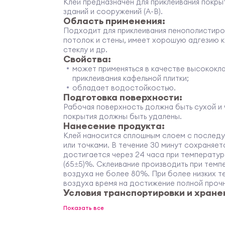
Клей предназначен для приклеивания покрыт
зданий и сооружений (А-В).
Область применения:
Подходит для приклеивания пенополистиро
потолок и стены, имеет хорошую адгезию к 
стеклу и др.
Свойства:
может применяться в качестве высококл
приклеивания кафельной плитки;
обладает водостойкостью.
Подготовка поверхности:
Рабочая поверхность должна быть сухой и
покрытия должны быть удалены.
Нанесение продукта:
Клей наносится сплошным слоем с послед
или точками. В течение 30 минут сохраняе
достигается через 24 часа при температуре
(65±5)%. Склеивание производить при темп
воздуха не более 80%. При более низких 
воздуха время на достижение полной проч
Условия транспортировки и хране
В плотно закрытой таре при температуре 
Показать все
замораживание до -25°С, но не более пяти
размораживают при температуре (20±5)°С 