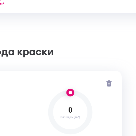
лый
ода краски
0
площадь (м2)