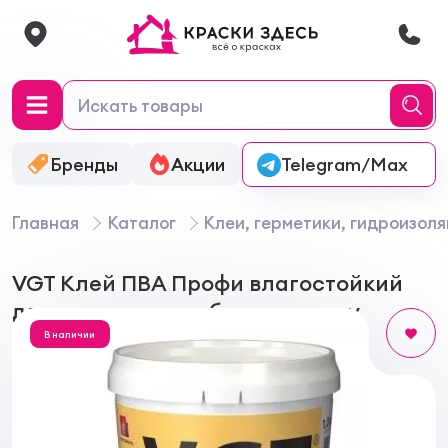
Бренды
Акции
Онлайн-колеровка
Telegram/Max
Главная
Каталог
Клеи, герметики, гидроизол
VGT Клей ПВА Профи влагостойкий
для столярных работ по дереву
В наличии