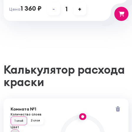
1 360 ₽
-
1
+
Цена
Калькулятор расхода
краски
Комната №1
Количество слоев
2 слоя
1 слой
Цвет