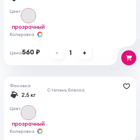
температуре от 0°С до +40°С. Выдерживает
замораживание до -25°С, но не более пяти циклов
Цвет
замораживания-оттаивания. Размораживают при
температуре (20±5)°С и тщательно размешивают
прозрачный
до получения однородной массы.
Колеровка
560 ₽
-
1
+
Цена
Фасовка
Степень блеска
2.5 кг
Цвет
прозрачный
Колеровка