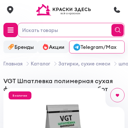
Бренды
Акции
Онлайн-колеровка
Telegram/Max
Главная
Каталог
Затирки, сухие смеси
шпа
VGT Шпатлевка полимерная сухая
финишная для внутренних работ
В наличии