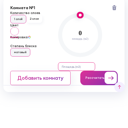
Комната №1
Количество слоев
2 слоя
1 слой
Цвет
0
Колеровка
белый
площадь (м2)
Степень блеска
матовый
Добавить комнату
Рассчитать