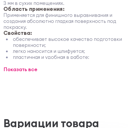
3 мм в сухих помещениях.
Область применения:
Применяется для финишного выравнивания и
создания абсолютно гладкая поверхность под
покраску.
Свойства:
обеспечивает высокое качество подготовки
поверхности;
легко наносится и шлифуется;
пластичная и удобная в работе;
возможна заделка неровностей глубиной до
Показать все
3 мм за один прогон.
Подготовка поверхности и нанесение
продукта:
Применение: сухую смесь смешать с чистой
водой комнатной температуры (20±2)°С и
тщательно перемешать. Полученную массу
оставить на 20 минут, после чего еще раз
тщательно перемешать до полной
однородности. Шпатлевка готова к применению.
Вариации товара
Время хранения шпатлевки после разведения