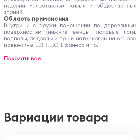
изделий малоэтажных жилых и общественных
зданий.
Область применения
Внутри и снаружи помещений по деревянным
поверхностям (нижние венцы, половые лаги,
подполы, подвалы и пр.) и материалам на основе
древесины (ДВП, ДСП, фанера и пр.)
Преимущества
Показать все
Содержит невымываемый антисептик
Подходит для обработки малоэтажных жилых
и общественных зданий
Срок службы до 50 лет
Позволяет после себя обработку любыми
ЛКМ
Технические характеристики
Состав: Невымываемый антисептик, целевые
добавки, вода
Вариации товара
Чем наносить? - Кисть, валик, распыление,
вымачивание или автоклав
Температура применения - Температура
воздуха и поверхности не ниже +5°C