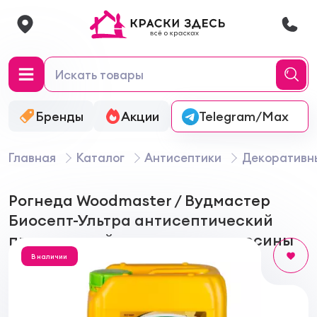
Бренды
Акции
Онлайн-колеровка
Telegram/Max
Главная
Каталог
Антисептики
Декоративн
Рогнеда Woodmaster / Вудмастер
Биосепт-Ультра антисептический
пропиточный состав для древесины
В наличии