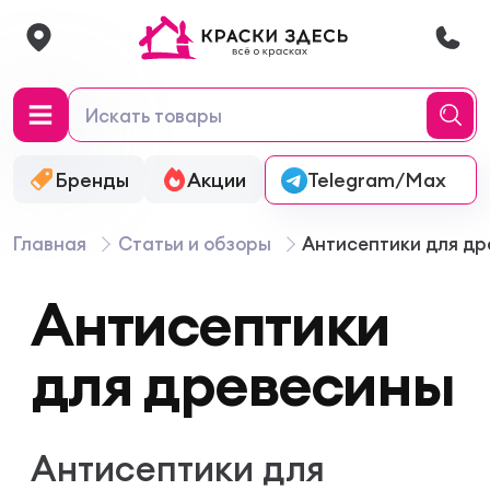
Бренды
Акции
Онлайн-колеровка
Telegram/Max
Главная
Статьи и обзоры
Антисептики для д
Антисептики
для древесины
Антисептики для