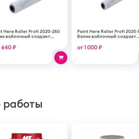
t Here Roller Profi 2020-250
Paint Here Roller Profi 2020-
ик войлочный создает
Валик войлочный создает
кую гладкую структуру
тонкую гладкую структуру
рытия 250мм
покрытия 100мм
1 640 ₽
от 1 000 ₽
 работы