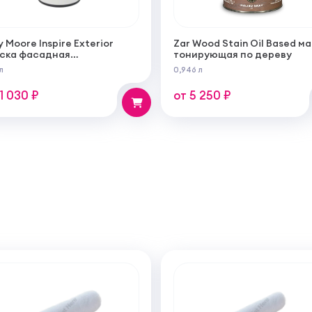
y Moore Inspire Exterior
Zar Wood Stain Oil Based м
ска фасадная
тонирующая по дереву
огрунтующаяся
л
0,946 л
ерукрывистая ультра
овая
11 030 ₽
от 5 250 ₽