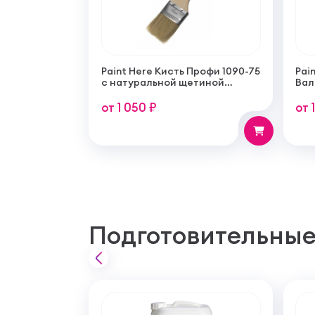
Paint Here Кисть Профи 1090-75
Pain
с натуральной щетиной
Вал
плоская 75мм
тон
пок
от 1 050 ₽
от 
Подготовительные