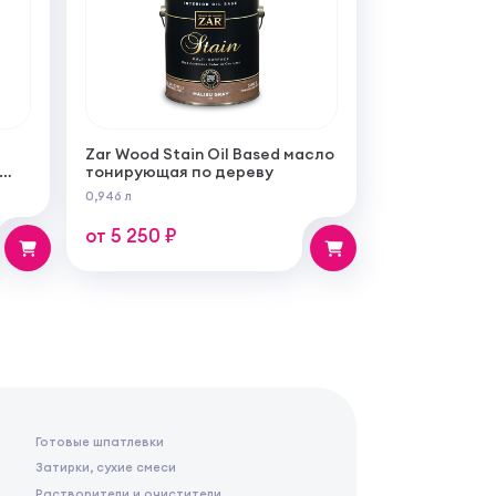
Zar Wood Stain Oil Based масло
тонирующая по дереву
ой
0,946 л
бот
от 5 250 ₽
Готовые шпатлевки
Затирки, сухие смеси
Растворители и очистители,