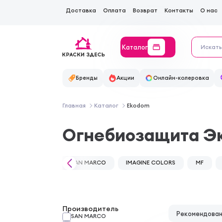
Доставка
Оплата
Возврат
Контакты
О нас
Каталог
Бренды
Акции
Онлайн-колеровка
Главная
Каталог
Ekodom
Огнебиозащита Э
SAN MARCO
IMAGINE COLORS
MF
Производитель
Рекомендова
SAN MARCO