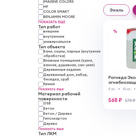
IMAGINE COLORS
MF
Эмаль
COLOR SMART
BENJAMIN MOORE
ПОКАЗАТЬ ЕЩЕ
Тип работ
%
внешние
внутренние
универсальное
Тип объекта
Бани, сауны, парные (внутреняя
обработка)
Влажные помещения (кухня,
ванная, душевная, сан-узел)
Деревянные изделия
Деревянный дом, забор,
Рогнеда Эк
беседка, сруб
огнебиозащ
Крыши
древесины I
Показать еще
5 кг.
10 кг.
эффективно
Материал рабочей
поверхности
568 ₽
570 ₽
OSB
Бетон
Бетон / Дерево
Гипсокартон
Дерево
Показать еще
Тип ЛКМ