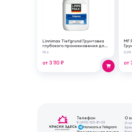
Linnimax Tiefgrund Грунтовка
MF 
глубокого проникновения для
Гру
внутренних и наружных работ
из 
10 л
0,95
для
раб
от 3 110 ₽
от 
Телефон
О 
8 (495) 120-81-55
О н
Написать в Telegram
Бре
Электронная почта
Вак