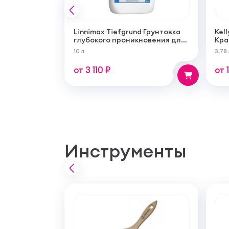
Linnimax Tiefgrund Грунтовка
Kell
глубокого проникновения для
Кра
внутренних и наружных работ
сам
10 л
3,78 
суп
мат
от 3 110 ₽
от 
Инструменты