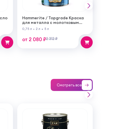
асло
Hammerite / Topgrade Краска
для металла с молотковым
эффектом
0,75 л
2 л
5 л
от 2 080 ₽
2 312 ₽
Смотреть все