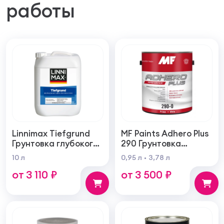
работы
Linnimax Tiefgrund
MF Paints Adhero Plus
Грунтовка глубокого
290 Грунтовка
проникновения для
высшего качества из
10 л
0,95 л
3,78 л
внутренних и
100% акрилового
от 3 110 ₽
от 3 500 ₽
наружных работ
латекса для
внутренних и
наружных работ