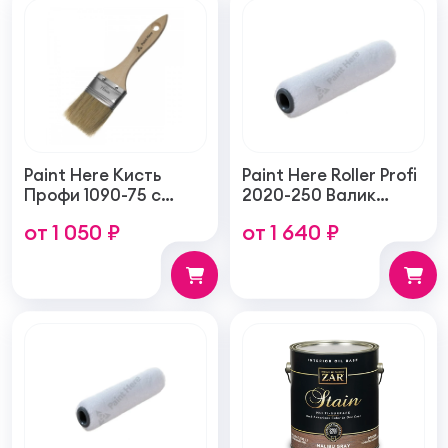
Paint Here Кисть
Paint Here Roller Profi
Профи 1090-75 с
2020-250 Валик
натуральной
войлочный создает
от 1 050 ₽
от 1 640 ₽
щетиной плоская
тонкую гладкую
75мм
структуру покрытия
250мм