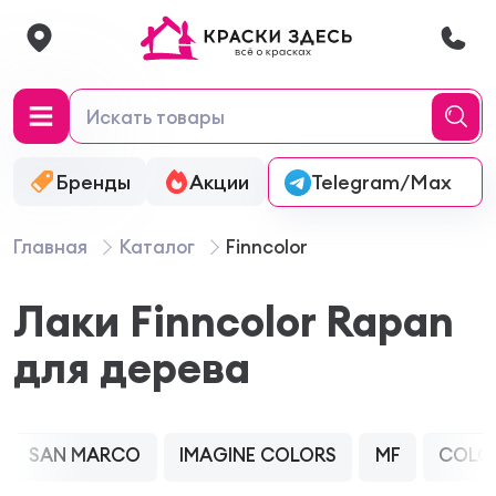
Бренды
Акции
Онлайн-колеровка
Telegram/Max
Главная
Каталог
Finncolor
Лаки Finncolor Rapan
для дерева
SAN MARCO
IMAGINE COLORS
MF
COLO