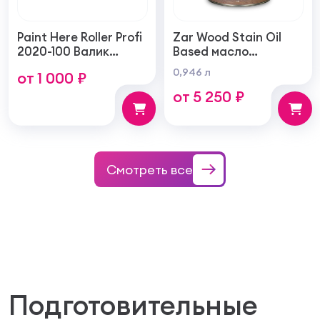
Paint Here Roller Profi
Zar Wood Stain Oil
2020-100 Валик
Based масло
войлочный создает
тонирующая по
0,946 л
от 1 000 ₽
тонкую гладкую
дереву
от 5 250 ₽
структуру покрытия
100мм
Смотреть все
Подготовительные