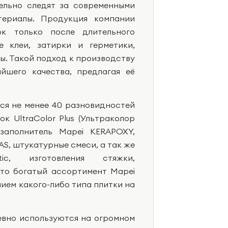
ельно следят за современными
териалы. Продукция компании
к только после длительного
е клеи, затирки и герметики,
ы. Такой подход к производству
йшего качества, предлагая её
ся не менее 40 разновидностей
к UltraColor Plus (Ультраколор
заполнитель Mapei KERAPOXY,
S, штукатурные смеси, а так же
c, изготовления стяжки,
что богатый ассортимент Mapei
ием какого-либо типа плитки на
евно используются на огромном