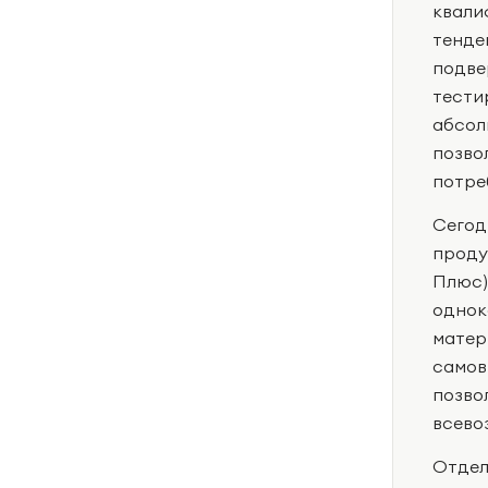
квали
тенде
подв
тести
абсол
позво
потре
Сегод
проду
Плюс)
однок
мате
самов
позво
всево
Отдел