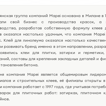
янская группа компаний Mapei основана в Милане в 
нали свой бизнес с производства красок, а з
водства, разработав собственную формулу клеев 
в оказался настолько удачным, что компания Mape
к. Клей для линолеума оказался настолько качестве
и развивать бренд именно в этом направлении, разр
оявились клеи для плитки, затирки и герметики
аний, составы для крепления закладных деталей и ф
становления бетона.
ня компания Mapei является общемировым лидеро
иалов и строительных клеев, её филиалы открыты в 
и компания работает с 1997 года, где учитывая потре
варах для плиточных работ: затирках, плиточном к
йнов.