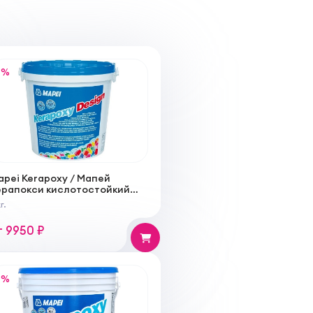
%
apei Kerapoxy / Мапей
ерапокси кислотостойкий
поксидный заполнитель для
г.
вов
т 9950 ₽
%