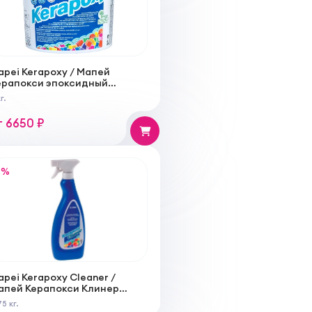
apei Kerapoxy / Мапей
ерапокси эпоксидный
аполнитель для швов
г.
ириной от 3 мм
т 6650 ₽
%
pei Kerapoxy Cleaner /
апей Керапокси Клинер
чиститель от эпоксидных
5 кг.
статков