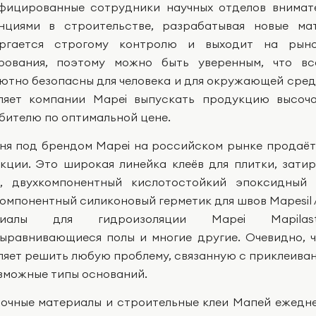
фицированные сотрудники научных отделов внимат
нциями в строительстве, разрабатывая новые ма
ергается строгому контролю и выходит на рыно
рования, поэтому можно быть уверенным, что вс
ютно безопасны для человека и для окружающей сред
ляет компании Mapei выпускать продукцию высоча
бителю по оптимальной цене.
ня под брендом Mapei на российском рынке продаёт
кции. Это широкая линейка клеёв для плитки, затиро
, двухкомпонентный кислотостойкий эпоксидный 
омпонентный силиконовый герметик для швов Mapesil A
риалы для гидроизоляции Mapei Mapilasti
ыравнивающиеся полы и многие другие. Очевидно, 
ляет решить любую проблему, связанную с приклеиван
зможные типы оснований.
очные материалы и строительные клеи Мапей ежедн