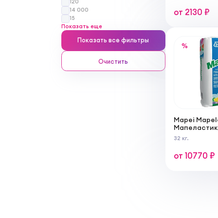
120
14 000
от 2130 ₽
15
Показать еще
Показать все фильтры
%
Очистить
Mapei Mapel
Мапеластик
комплект из
32 кг.
А и В
от 10770 ₽