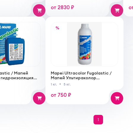
от 2830 ₽
о
%
astic / Мапей
Mapei Ultracolor Fugolastic /
 гидроизоляция
Мапей Ультираколор
 двух компонентов
Фуголастик добавка для
1 кг.
5 кг.
затирки
от 750 ₽
1