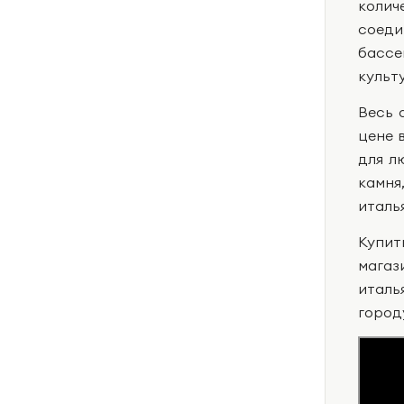
колич
соеди
бассе
культ
Весь 
цене 
для л
камня
италь
Купит
магаз
италь
город