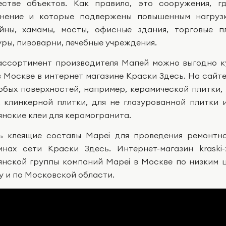
естве объектов. Как правило, это сооружения, 
нение и которые подвержены повышенным нагрузк
йны, хамамы, мосты, офисные здания, торговые п
уры, пивоварни, лечебные учреждения.
ассортимент производителя Мапей можно выгодно к
в Москве в интернет магазине Краски Здесь. На сайте 
юбых поверхностей, например, керамической плитки,
, клинкерной плитки, для не глазурованной плитки 
янские клеи для керамогранита.
ь клеящие составы Mapei для проведения ремонтн
инах сети Краски Здесь. Интернет-магазин kraski
янской группы компаний Mapei в Москве по низким 
у и по Московской области.