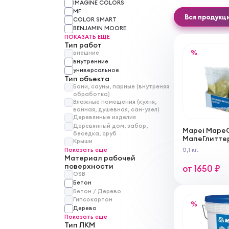
IMAGINE COLORS
MF
Вся продукц
COLOR SMART
BENJAMIN MOORE
ПОКАЗАТЬ ЕЩЕ
Тип работ
%
внешние
внутренние
универсальное
Тип объекта
Бани, сауны, парные (внутреняя
обработка)
Влажные помещения (кухня,
ванная, душевная, сан-узел)
Деревянные изделия
Деревянный дом, забор,
Mapei MapeG
беседка, сруб
МапеГлитте
Крыши
металлизир
Показать еще
0,1 кг.
добавка в K
Материал рабочей
поверхности
от 1650 ₽
OSB
Бетон
Бетон / Дерево
Гипсокартон
%
Дерево
Показать еще
Тип ЛКМ