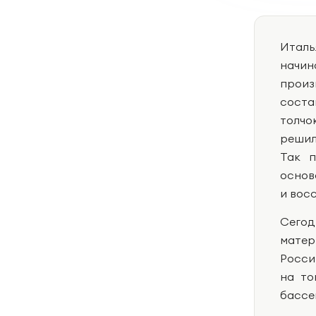
Италь
начи
произ
соста
толчо
решил
Так п
основ
и вос
Сегод
матер
Росси
на то
бассе