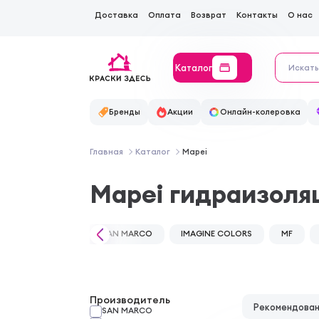
Доставка
Оплата
Возврат
Контакты
О нас
Каталог
Бренды
Акции
Онлайн-колеровка
Главная
Каталог
Mapei
Mapei гидраизол
SAN MARCO
IMAGINE COLORS
MF
Производитель
Рекомендова
SAN MARCO