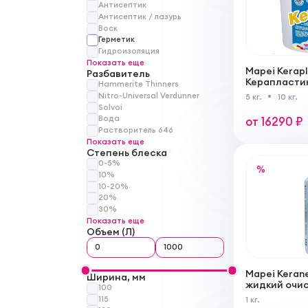
Антисептик
Антисептик / лазурь
Воск
Герметик
Гидроизоляция
Показать еще
Mapei Kerapl
Разбавитель
Керапластик
Hammerite Thinners
полиуретан
Nitro-Universal Verdunner
5 кг.
10 кг.
типа стойки
Solvoi
Вода
от 16290 ₽
Растворитель 646
Показать еще
Степень блеска
0-5%
%
10%
10-20%
20%
30%
Показать еще
Объем (Л)
Mapei Kerane
Ширина, мм
жидкий очи
100
цементных о
115
1 кг.